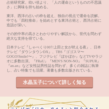
占術研究家。幼い頃より、「人の運命というものの不思議
さ」に興味を持ち始める。
東洋、西洋の占いの枠を超え、独自の視点で運命を読解。
中でも「四柱推命」を始めとする東洋占術と、西洋占術に
造詣が深い。
その的中率の高さとわかりやすい解説から、世代を問わず
絶大な支持を得ている。
日本テレビ『しゃべくり007/上田と女が吠える夜』、日本
テレビ『ダウンタウンDX』、TBS『ゴゴスマ〜
GOGO!Smile!〜』、フジテレビ『ぽかぽか』などTVやラジ
オに多数出演。『FRaU』『MEN'S NON-NO』『SUPUR』
『an.an』など女性誌男性誌を問わず、多くの雑誌に執筆
し、占い特集でも活躍。著書も多数出版されている。
水晶玉子について詳しく知る