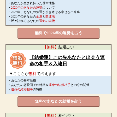
・あなたが生まれ持った基本性格
・
2026年のあなたの運勢
について
・2026年、あなたの強運が引き寄せる幸せな出来事
・2026年のあなたの
金運
と
開運法
・近々訪れるあなたの
運命の転機
無料で2026年の運勢を占う
【無料】
結婚占い
【結婚運】この先あなたと出会う運
命の相手＆入籍日
▼こちらが
無料
で占えます
・あなたの基本性格
・あなたの恋愛面での特徴＆
運命の結婚相手
との今の関係
・
運命の結婚相手
の特徴
無料であなたの結婚を占う
【無料】
相性占い