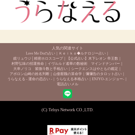
人気の関連サイト
Love Me Doの占い
Ｋｅｉｋｏ◆ルナロジー占い
鏡リュウジ│精密ホロスコープ
【公式占い】木下レオン 帝王数
村野弘味の招運推命
イヴルルド遙華の数秘術 マインドナンバー
大串ノリコ 紫微斗数と手相占い
シークエンスはやともの鑑定
アポロン山崎の姓名判断
山倭厭魏の算命学
彌彌告のタロット占い
うらなえる - 運命の恋占い -
うらなえる本格占い
ENJYO-エンジョー-
電話占いメル
(C) Telsys Network CO.,LTD.