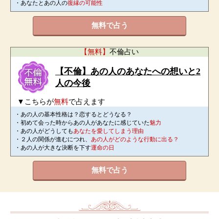
・あなたとあの人の
復縁の可能性
無料で占う
【無料】
不倫占い
【不倫】あの人のあなたへの想いと2
人の今後
▼こちらが
無料
で占えます
・あの人の基本性格は？恋するとどうなる？
・初めて会った時からあの人があなたに感じていた
魅力
・あの人がどうしても
あなたを愛してしまう理由
・２人の関係が進むにつれ、
あの人がどのような行動に出る？
・あの人が大きな決断を下す
運命の日
無料で占う