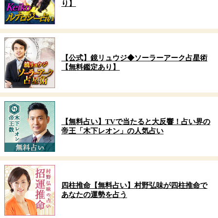
り】
【公式】鏡リュウジ◆ソーラーアーク占星術
【無料鑑定あり】
【無料占い】TVで当たると大反響！占い界の
帝王「木下レオン」の人気占い
四柱推命【無料占い】村野弘味が四柱推命で
あなたの運勢を占う