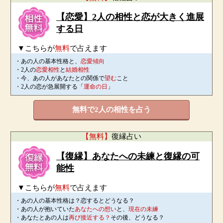
【恋愛】2人の相性と恋が大きく進展
する日
▼こちらが
無料
で占えます
・あの人の基本性格と、
恋愛傾向
・2人の
恋愛相性
と
結婚相性
・今、あの人があなたとの関係で
望む
こと
・2人の恋が急展開する「
運命の日
」
無料で2人の相性を占う
【無料】
復縁占い
【復縁】あなたへの未練と復縁の可
能性
▼こちらが
無料
で占えます
・あの人の基本性格は？恋するとどうなる？
・あの人が抱いていた
あなたへの想い
と、
現在の未練
・あなたとあの人は
再び接近する？
その後、どうなる？