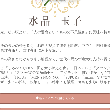
究家。幼い頃より、「人の運命というものの不思議さ」に興味を持
西洋の占いの枠を超え、独自の視点で運命を読解。中でも「四柱推
る東洋占術と、西洋占術に造詣が深い。
中率の高さとわかりやすい解説から、世代を問わず絶大な支持を得
ビ『しゃべくり007/上田と女が吠える夜』、日本テレビ『ダウン
TBS『ゴゴスマ〜GOGO!Smile!〜』、フジテレビ『ぽかぽか』など
出演。『FRaU』『MEN'S NON-NO』『SUPUR』『an.an』など
わず、多くの雑誌に執筆し、占い特集でも活躍。著書も多数出版さ
水晶玉子について詳しく知る