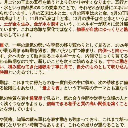
、月ごとの干支の五行を追うとより分かりやすくなります。五行
・水という自然界の5つの要素のことで、それぞれが順番にエネル
られています。7月の乙未は木と土、8月の丙申は火と金、9月の丁
の戊戌は土と土、11月の己亥は土と水、12月の庚子は金と水という
、土が金を生み、金が水を潤す
という、エネルギーが順々に受け
ています。これは急激な変化ではなく、
物事が自然にゆっくりと
を示しています。
運
で、一年の運気の勢いを季節の移り変わりとして見ると、2026
が最も高まる時期を過ぎ、勢いが少しずつ静まり、
内側へと向か
す。外へ向かって動き回るエネルギーから、内側でじっくり育て
わる時期なのです。新しいことを次々に始めるよりも、
すでに動
い、積み重ねてきた経験を丁寧に育て、自分のものとして取り込
時期
といえるでしょう。
期は、これまでに得たものを一度自分の中に収め、次の芽吹きに
る段階にもあたり、「
量より質
」という下半期のテーマとも重な
気の性質を表す
通変星
で見ると、気の合う仲間や対等な立場の人
く浅くつながるよりも、
信頼できる相手と質の高い関係を築くこ
とを示しています。
や資格、知識の積み重ねを表す動きも強まっており、これまで培
形になりやすい時期でもあります。これらの巡りが重なることで