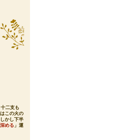
、十二支も
半はこの火の
。しかし下半
「
深める
」運