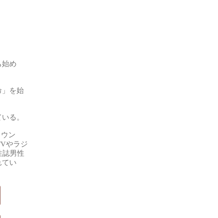
ち始め
命」を始
ている。
タウン
TVやラジ
女性誌男性
れてい