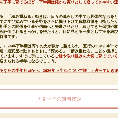
を丁寧に育てるほど、下半期は確かな実りとして返ってきやすい
る」「積み重ねる」動きは、日々の暮らしの中でも具体的な形を
でに学び始めている分野をさらに掘り下げて資格取得を目指した
相手との関係を仕事や信頼へと発展させたり、続けてきた習慣や
ら評価されるきっかけを得たりと、目に見える一歩として実を結
特徴です。
、2026年下半期は丙午の火が静かに整えられ、五行のエネルギー
運・通変星の動きもともに「深める」「積み重ねる」ことを後押
ています。すでに手にしている
ご縁や取り組みを大切に育ててい
迎えられる半年になるでしょう。
あなたの生年月日から、2026年下半期について詳しく占っていき
水晶玉子の無料鑑定