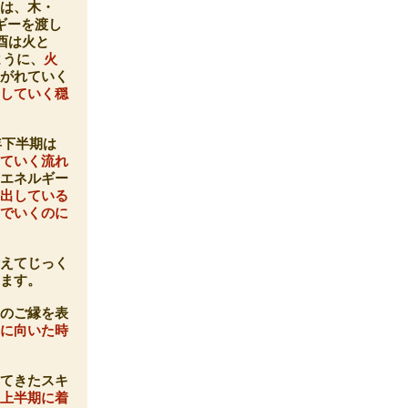
とは、木・
ギーを渡し
酉は火と
ように、
火
継がれていく
熟していく穏
年下半期は
っていく流れ
るエネルギー
き出している
んでいくのに
備えてじっく
ります。
とのご縁を表
とに向いた時
ってきたスキ
、
上半期に着