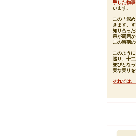
手した物事
います。
この「深め
きます。す
知り合った
果が周囲か
この時期の
このように
巡り、十二
並びとなっ
実な実りを
それでは、