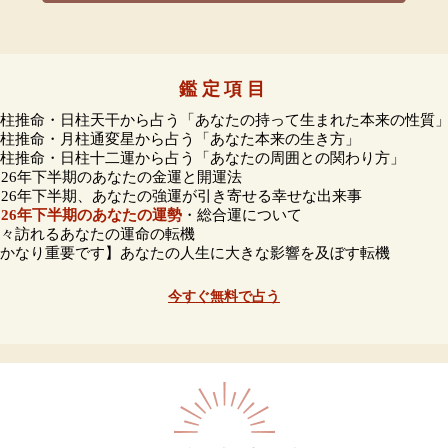
鑑定項目
四柱推命・日柱天干から占う「あなたの持って生まれた本来の性質
四柱推命・月柱通変星から占う「あなた本来の生き方」
四柱推命・日柱十二運から占う「あなたの周囲との関わり方」
2026年下半期のあなたの金運と開運法
2026年下半期、あなたの強運が引き寄せる幸せな出来事
026年下半期のあなたの運勢
・総合運について
近々訪れるあなたの運命の転機
【かなり重要です】あなたの人生に大きな影響を及ぼす転機
今すぐ無料で占う