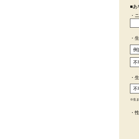
■あ
・
・
・
※生
・