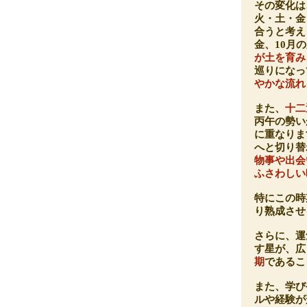
その変化は
火・土・金
合うと考え
金、10月
が土を育み
巡りになっ
やかな流れ
また、
十二
丙午の勢い
に重なりま
へと切り替
物事や出会
ふさわしい
特にこの時
り熟成させ
さらに、運
す星が、広
期
であるこ
また、学び
ルや経験が