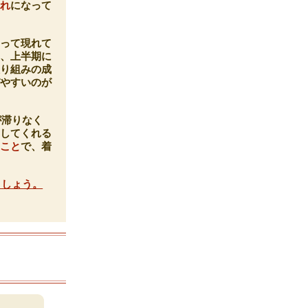
流れ
になって
とって現れて
り、上半期に
取り組みの成
びやすいのが
が滞りなく
ししてくれる
くこと
で、着
ましょう。