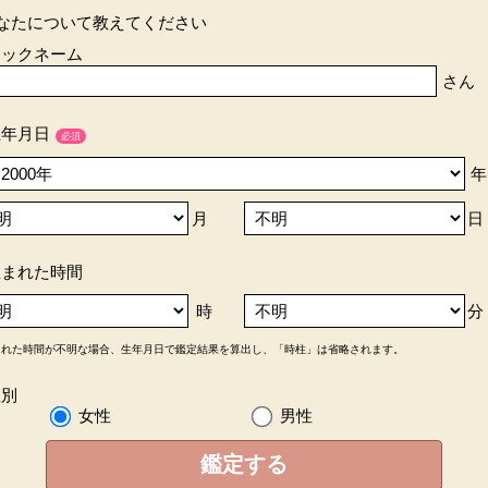
なたについて教えてください
ニックネーム
さん
生年月日
必須
年
月
日
生まれた時間
時
分
まれた時間が不明な場合、生年月日で鑑定結果を算出し、「時柱」は省略されます。
性別
女性
男性
鑑定する