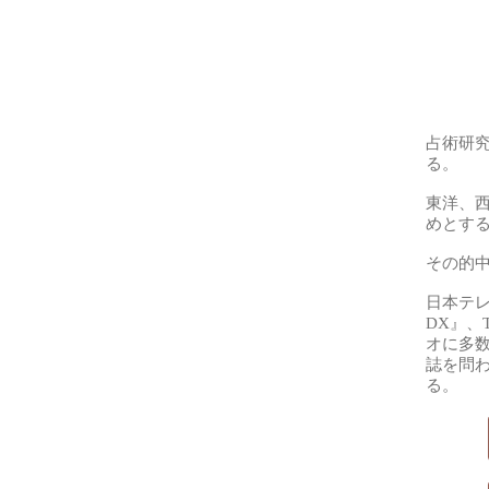
占術研
る。
東洋、
めとす
その的
日本テレ
DX』、
オに多数
誌を問
る。