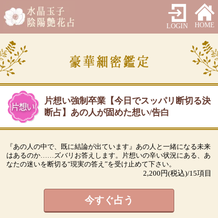
HOME
LOGIN
片想い強制卒業【今日でスッパリ断切る決
断占】あの人が固めた想い/告白
『あの人の中で、既に結論が出ています』あの人と一緒になる未来
はあるのか……ズバリお答えします。片想いの辛い状況にある、あ
なたの迷いを断切る“現実の答え”を受け止めて下さい。
2,200
円(税込)/
15
項目
今すぐ占う