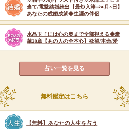
※相手の顔イラスト付き※水晶玉子ピタ
当て/電撃結婚続出【最短入籍⇒●月×日】
あなたの成婚成就◆生涯の伴侶
水晶玉子には心の奥まで全部視える◆豪
華20章【あの人の全本心】欲望/本命/愛
占い一覧を見る
無料鑑定はこちら
【無料】あなたの人生を占う