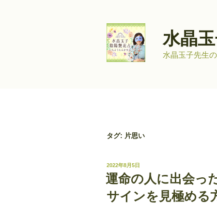
コ
ン
テ
水晶玉
ン
ツ
水晶玉子先生の
へ
ス
キ
ッ
プ
タグ:
片思い
投
2022年8月5日
稿
運命の人に出会った
日:
サインを見極める