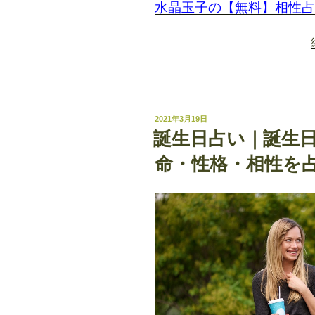
水晶玉子の【無料】相性占
投
2021年3月19日
稿
誕生日占い｜誕生日
日:
命・性格・相性を