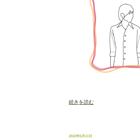
“運
続きを読む
命
の
人
に
投
2022年5月11日
出