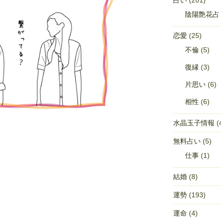
占い
(201)
陰陽艶花占
恋愛
(25)
不倫
(5)
復縁
(3)
片思い
(6)
相性
(6)
水晶玉子情報
(
無料占い
(5)
仕事
(1)
結婚
(8)
運勢
(193)
運命
(4)