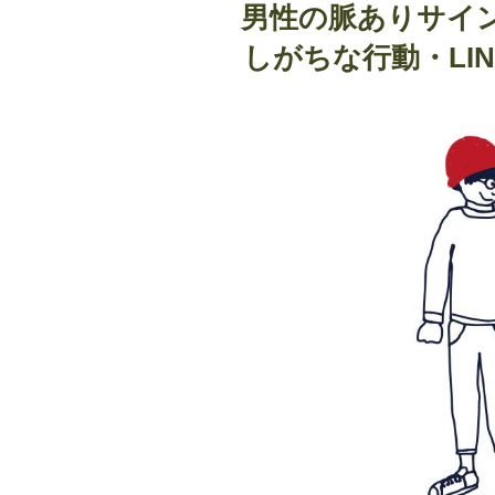
稿
男性の脈ありサイ
日:
会
しがちな行動・LIN
っ
た
時
の
男
の
行
動
「10
選」
サ
イ
ン
を
見
極
め