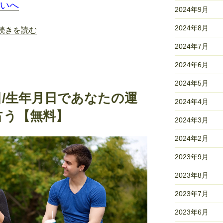
いへ
2024年9月
2024年8月
“男
続きを読む
性
2024年7月
の
2024年6月
脈
あ
2024年5月
り
/生年月日であなたの運
サ
2024年4月
占う【無料】
イ
2024年3月
ン
は
2024年2月
コ
2023年9月
レ！
好
2023年8月
き
2023年7月
な
女
2023年6月
性