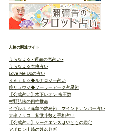
人気の関連サイト
うらなえる - 運命の恋占い -
うらなえる本格占い
Love Me Doの占い
Ｋｅｉｋｏ◆ルナロジー占い
鏡リュウジ◆ソーラーアーク占星術
【公式占い】木下レオン 帝王数
村野弘味の四柱推命
イヴルルド遙華の数秘術 マインドナンバー占い
大串ノリコ 紫微斗数と手相占い
【公式占い】シークエンスはやともの鑑定
アポロン山崎の姓名判断