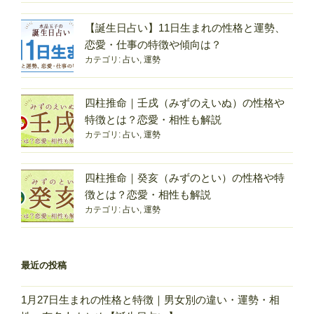
徴
と
【誕生日占い】11日生まれの性格と運勢、
は？
恋愛・仕事の特徴や傾向は？
性
カテゴリ:
占い
,
運勢
格・
恋
四柱推命｜壬戌（みずのえいぬ）の性格や
愛・
特徴とは？恋愛・相性も解説
相
カテゴリ:
占い
,
運勢
性・
運
勢
四柱推命｜癸亥（みずのとい）の性格や特
を
徴とは？恋愛・相性も解説
解
カテゴリ:
占い
,
運勢
説”
の
最近の投稿
1月27日生まれの性格と特徴｜男女別の違い・運勢・相