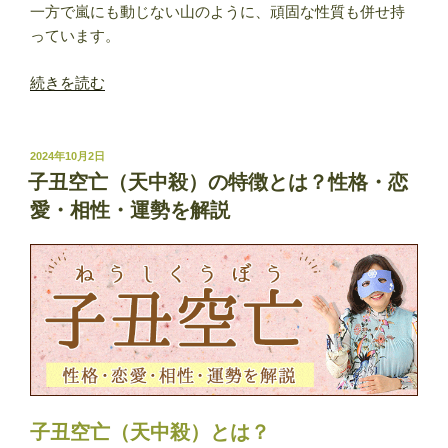
一方で嵐にも動じない山のように、頑固な性質も併せ持
っています。
“四
続きを読む
柱
推
命
投
2024年10月2日
稿
｜
子丑空亡（天中殺）の特徴とは？性格・恋
日:
戊
愛・相性・運勢を解説
辰
（つ
ち
の
え
た
つ）
の
性
子丑空亡（天中殺）とは？
格