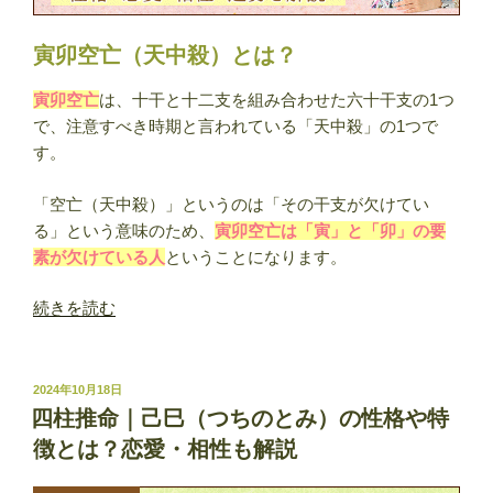
寅卯空亡（天中殺）とは？
寅卯空亡
は、十干と十二支を組み合わせた六十干支の1つ
で、注意すべき時期と言われている「天中殺」の1つで
す。
「空亡（天中殺）」というのは「その干支が欠けてい
る」という意味のため、
寅卯空亡は「寅」と「卯」の要
素が欠けている人
ということになります。
“寅
続きを読む
卯
空
亡
投
2024年10月18日
稿
（天
四柱推命｜己巳（つちのとみ）の性格や特
日:
中
徴とは？恋愛・相性も解説
殺）
の