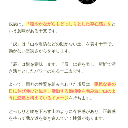
恋
愛・
相
性
戊辰は、
「穏やかながらもどっしりとした存在感」を
と
も
いう意味がある干支です。
解
説”
「戊」は「山や堤防などの動かない土」を表す十干で、
の
動かない堅実さからを示します。
「辰」は龍を意味します。「辰」は春を表し、新鮮で活
き活きとしたパワーのある十二支です。
よって、両方の性質を組み合わせた戊辰は、
陽気な春の
日に伸び伸びと生き、活動する動植物を包み込む山のよ
うに悠然と構えているイメージ
を持ちます。
どっしりと腰を下ろす山のように存在感があり、正義感
を持って我が道を突き進んでいく性質があります。