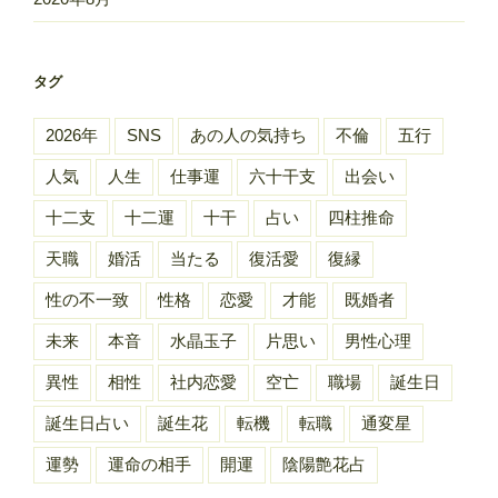
タグ
2026年
SNS
あの人の気持ち
不倫
五行
人気
人生
仕事運
六十干支
出会い
十二支
十二運
十干
占い
四柱推命
天職
婚活
当たる
復活愛
復縁
性の不一致
性格
恋愛
才能
既婚者
未来
本音
水晶玉子
片思い
男性心理
異性
相性
社内恋愛
空亡
職場
誕生日
誕生日占い
誕生花
転機
転職
通変星
運勢
運命の相手
開運
陰陽艶花占