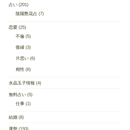
占い
(201)
陰陽艶花占
(7)
恋愛
(25)
不倫
(5)
復縁
(3)
片思い
(6)
相性
(6)
水晶玉子情報
(4)
無料占い
(5)
仕事
(1)
結婚
(8)
運勢
(193)