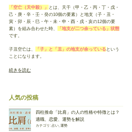
や
「空亡（天中殺）」
とは、天干（甲・乙・丙・丁・戊・
特
己・庚・辛・壬・癸の10個の要素）と地支（子・丑・
徴
寅・卯・辰・巳・午・未・申・酉・戌・亥の12個の要
と
素）を組み合わせた時、
「地支が二つ余っている」状態
は？
です。
恋
愛・
子丑空亡は、
「子」と「丑」の地支が余っている
という
相
ことになります。
性
も
“子
続きを読む
解
丑
説”
空
の
亡
人気の投稿
（天
中
殺）
四柱推命「比肩」の人の性格や特徴とは？
の
適職、恋愛、運勢を解説
カテゴリ:
占い
,
運勢
特