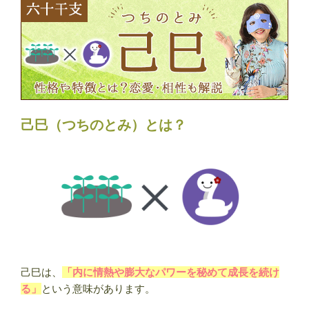
特
徴
と
は？
性
格・
恋
己巳（つちのとみ）とは？
愛・
相
性・
運
勢
を
解
説”
の
己巳は、
「内に情熱や膨大なパワーを秘めて成長を続け
る」
という意味があります。