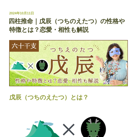
推
命
投
2024年10月11日
稿
｜
四柱推命｜戊辰（つちのえたつ）の性格や
日:
己
特徴とは？恋愛・相性も解説
巳
（つ
ち
の
と
み）
の
性
格
戊辰（つちのえたつ）とは？
や
特
徴
と
は？