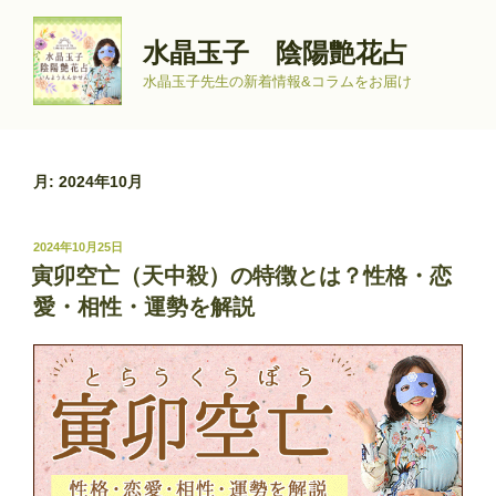
コ
ン
水晶玉子 陰陽艶花占
テ
水晶玉子先生の新着情報&コラムをお届け
ン
ツ
へ
ス
月:
2024年10月
キ
ッ
投
2024年10月25日
プ
稿
寅卯空亡（天中殺）の特徴とは？性格・恋
日:
愛・相性・運勢を解説