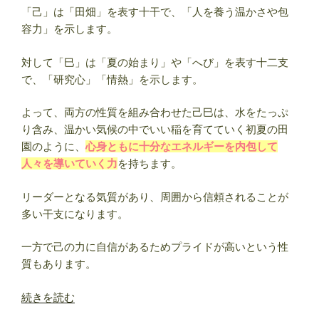
「己」は「田畑」を表す十干で、「人を養う温かさや包
容力」を示します。
対して「巳」は「夏の始まり」や「へび」を表す十二支
で、「研究心」「情熱」を示します。
よって、両方の性質を組み合わせた己巳は、水をたっぷ
り含み、温かい気候の中でいい稲を育てていく初夏の田
園のように、
心身ともに十分なエネルギーを内包して
人々を導いていく力
を持ちます。
リーダーとなる気質があり、周囲から信頼されることが
多い干支になります。
一方で己の力に自信があるためプライドが高いという性
質もあります。
“四
続きを読む
柱