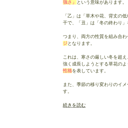
強さ」
という意味があります。
「乙」は「草木や花、背丈の低
干で、「丑」は「冬の終わり」
つまり、両方の性質を組み合わ
ジ
となります。
これは、寒さの厳しい冬を超え
強く成長しようとする草花のよ
性格
を表しています。
また、季節の移り変わりのイメ
す。
“四
続きを読む
柱
推
命