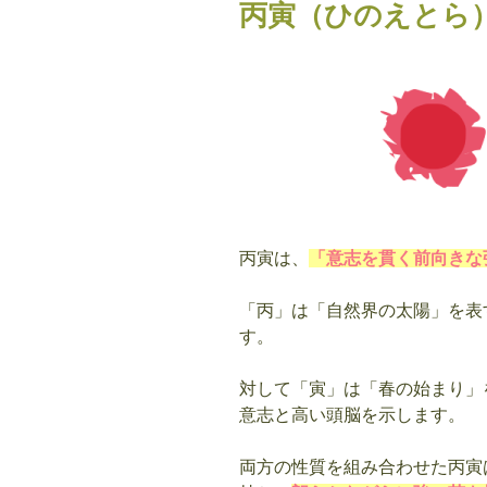
丙寅（ひのえとら
恋
愛・
相
性
も
解
説”
の
丙寅は、
「意志を貫く前向きな
「丙」は「自然界の太陽」を表
す。
対して「寅」は「春の始まり」
意志と高い頭脳を示します。
両方の性質を組み合わせた丙寅