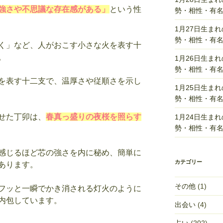
強さや不思議な存在感がある」
という性
勢・相性・有
1月27日生ま
勢・相性・有
く」など、人がおこす小さな火を表す十
。
1月26日生ま
勢・相性・有
を表す十二支で、温厚さや従順さを示し
1月25日生ま
勢・相性・有
せた丁卯は、
春真っ盛りの夜桜を照らす
1月24日生ま
勢・相性・有
感じるほど芯の強さを内に秘め、簡単に
カテゴリー
あります。
その他
(1)
フッと一瞬でかき消される灯火のように
内包しています。
出会い
(4)