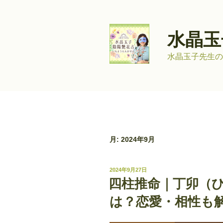
コ
ン
テ
水晶玉
ン
ツ
水晶玉子先生の
へ
ス
キ
ッ
プ
月:
2024年9月
投
2024年9月27日
稿
四柱推命｜丁卯（
日:
は？恋愛・相性も