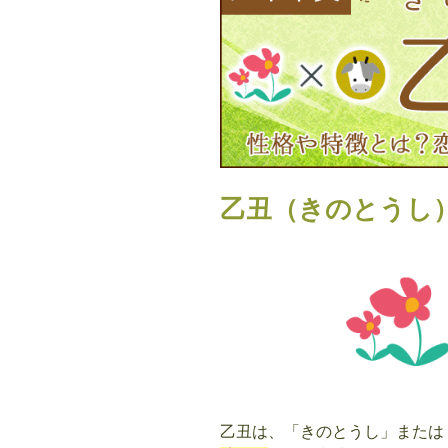
ら）
の
性
格
や
特
徴
と
乙丑（きのとうし
は？
恋
愛・
相
性
も
解
説”
の
乙丑は、「きのとうし」または