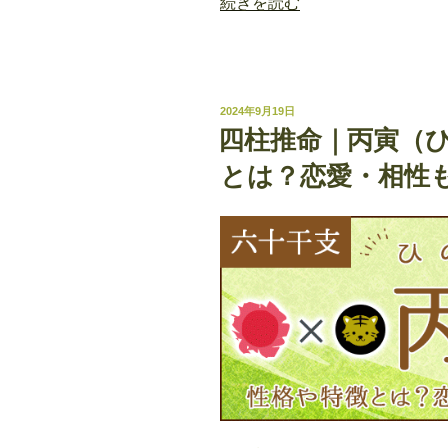
“四
続きを読む
柱
推
命
｜
投
2024年9月19日
丁
稿
四柱推命｜丙寅（
日:
卯
とは？恋愛・相性
（ひ
の
と
う）
の
性
格
や
特
徴
と
は？