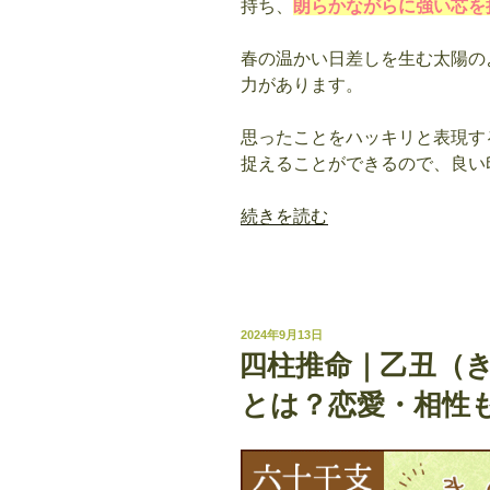
持ち、
朗らかながらに強い芯を
春の温かい日差しを生む太陽の
力があります。
思ったことをハッキリと表現す
捉えることができるので、良い
“四
続きを読む
柱
推
命
｜
投
2024年9月13日
丙
稿
四柱推命｜乙丑（
日:
寅
とは？恋愛・相性
（ひ
の
え
と