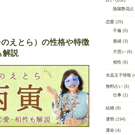
占い
(202)
陰陽艶花占
恋愛
(25)
不倫
(5)
ひのえとら）の性格や特徴
復縁
(3)
も解説
片思い
(6)
相性
(6)
水晶玉子情報
(
無料占い
(5)
仕事
(1)
結婚
(8)
運勢
(194)
運命
(4)