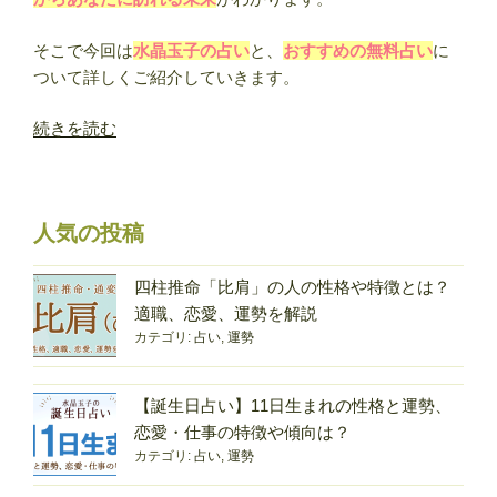
そこで今回は
水晶玉子の占い
と、
おすすめの無料占い
に
ついて詳しくご紹介していきます。
“未
続きを読む
来
占
い
人気の投稿
｜
あ
な
四柱推命「比肩」の人の性格や特徴とは？
た
適職、恋愛、運勢を解説
カテゴリ:
占い
,
運勢
の
未
来・
【誕生日占い】11日生まれの性格と運勢、
今
恋愛・仕事の特徴や傾向は？
後
カテゴリ:
占い
,
運勢
の