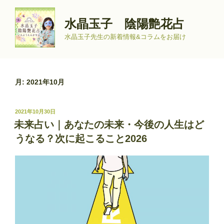
コ
ン
水晶玉子 陰陽艶花占
テ
水晶玉子先生の新着情報&コラムをお届け
ン
ツ
へ
ス
月:
2021年10月
キ
ッ
投
2021年10月30日
プ
稿
未来占い｜あなたの未来・今後の人生はど
日:
うなる？次に起こること2026