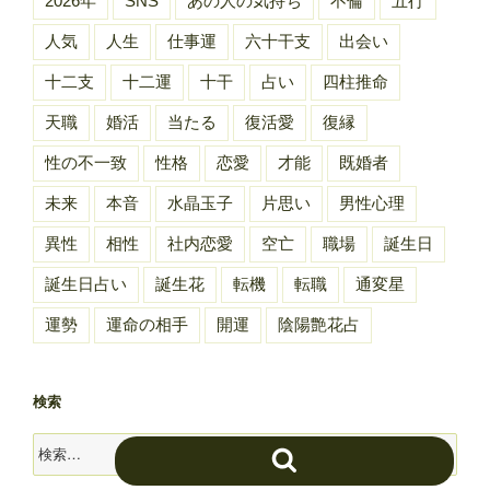
2026年
SNS
あの人の気持ち
不倫
五行
人気
人生
仕事運
六十干支
出会い
十二支
十二運
十干
占い
四柱推命
天職
婚活
当たる
復活愛
復縁
性の不一致
性格
恋愛
才能
既婚者
未来
本音
水晶玉子
片思い
男性心理
異性
相性
社内恋愛
空亡
職場
誕生日
誕生日占い
誕生花
転機
転職
通変星
運勢
運命の相手
開運
陰陽艶花占
検索
検
検
索:
索