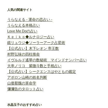
人気の関連サイト
うらなえる - 運命の恋占い -
うらなえる本格占い
Love Me Doの占い
Ｋｅｉｋｏ◆ルナロジー占い
鏡リュウジ◆ソーラーアーク占星術
【公式占い】木下レオン 帝王数
村野弘味の四柱推命
イヴルルド遙華の数秘術 マインドナンバー占い
大串ノリコ 紫微斗数と手相占い
【公式占い】シークエンスはやともの鑑定
アポロン山崎の姓名判断
山倭厭魏の算命学
彌彌告のタロット占い
水晶玉子のおすすめ占い