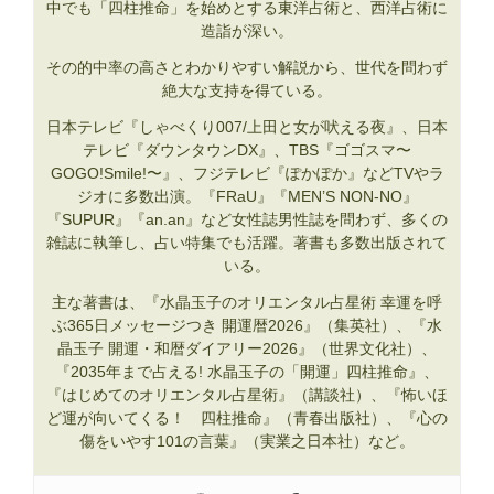
中でも「四柱推命」を始めとする東洋占術と、西洋占術に
造詣が深い。
その的中率の高さとわかりやすい解説から、世代を問わず
絶大な支持を得ている。
日本テレビ『しゃべくり007/上田と女が吠える夜』、日本
テレビ『ダウンタウンDX』、TBS『ゴゴスマ〜
GOGO!Smile!〜』、フジテレビ『ぽかぽか』などTVやラ
ジオに多数出演。『FRaU』『MEN’S NON-NO』
『SUPUR』『an.an』など女性誌男性誌を問わず、多くの
雑誌に執筆し、占い特集でも活躍。著書も多数出版されて
いる。
主な著書は、『水晶玉子のオリエンタル占星術 幸運を呼
ぶ365日メッセージつき 開運暦2026』（集英社）、『水
晶玉子 開運・和暦ダイアリー2026』（世界文化社）、
『2035年まで占える! 水晶玉子の「開運」四柱推命』、
『はじめてのオリエンタル占星術』（講談社）、『怖いほ
ど運が向いてくる！ 四柱推命』（青春出版社）、『心の
傷をいやす101の言葉』（実業之日本社）など。