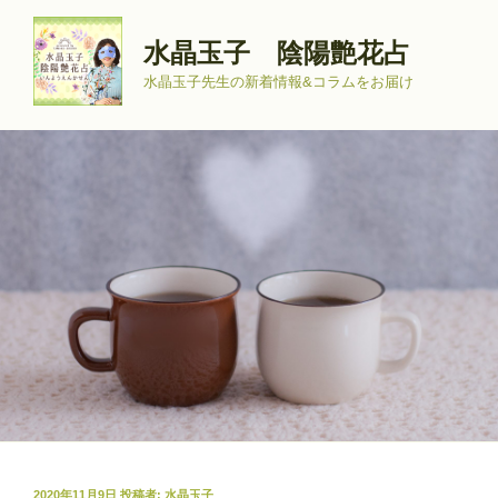
コ
ン
水晶玉子 陰陽艶花占
テ
水晶玉子先生の新着情報&コラムをお届け
ン
ツ
へ
ス
キ
ッ
プ
投
2020年11月9日
投稿者:
水晶玉子