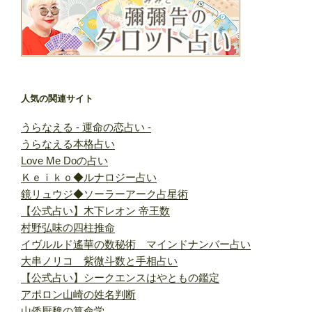
人気の関連サイト
うらなえる - 運命の恋占い -
うらなえる本格占い
Love Me Doの占い
Ｋｅｉｋｏ◆ルナロジー占い
鏡リュウジ◆ソーラーアーク占星術
【公式占い】木下レオン 帝王数
村野弘味の四柱推命
イヴルルド遙華の数秘術 マインドナンバー占い
大串ノリコ 紫微斗数と手相占い
【公式占い】シークエンスはやともの鑑定
アポロン山崎の姓名判断
山倭厭魏の算命学