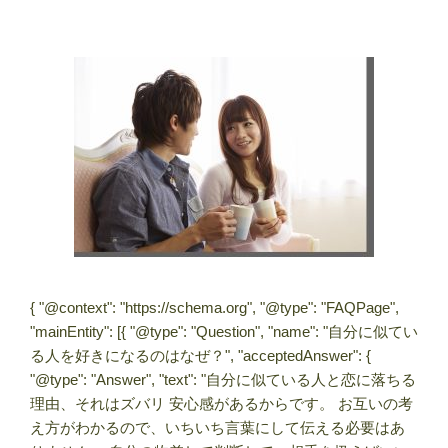
{ "@context": "https://schema.org", "@type": "FAQPage",
"mainEntity": [{ "@type": "Question", "name": "自分に似てい
る人を好きになるのはなぜ？", "acceptedAnswer": {
"@type": "Answer", "text": "自分に似ている人と恋に落ちる
理由、それはズバリ 安心感があるからです。 お互いの考
え方がわかるので、いちいち言葉にして伝える必要はあ