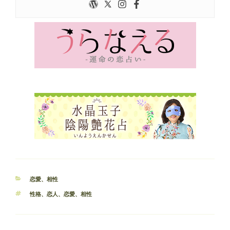
カ
恋愛
、
相性
テ
タ
性格
、
恋人
、
恋愛
、
相性
ゴ
グ
リ
ー