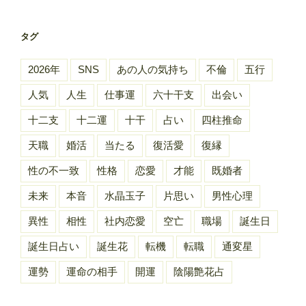
タグ
2026年
SNS
あの人の気持ち
不倫
五行
人気
人生
仕事運
六十干支
出会い
十二支
十二運
十干
占い
四柱推命
天職
婚活
当たる
復活愛
復縁
性の不一致
性格
恋愛
才能
既婚者
未来
本音
水晶玉子
片思い
男性心理
異性
相性
社内恋愛
空亡
職場
誕生日
誕生日占い
誕生花
転機
転職
通変星
運勢
運命の相手
開運
陰陽艶花占