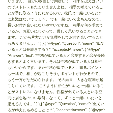
りません。 自分の物差しで判断して、相手を扱えばいい
のでストレスもたまりませんよね。 相手の考えているこ
とが手に取るようにわかるので、彼氏と一緒にいるとき
に刺激はないでしょう。 でも一緒にいて楽ちんなので、
長いお付き合いになりやすいですね。 相手が何を求めて
いるか、お互いにわかって、優しく思いやることができ
ます。 だから片方だけが無理をしてお付き合いすること
もありませんよ。" } },{ "@type": "Question", "name": "似て
いる人とは長続きする？", "acceptedAnswer": { "@type":
"Answer", "text": "性格が似ている人と恋愛すると恋が長続
きするとよく言います。それは性格が似ている人は相性
もいいからです。また性格が似ていると、怒るポイント
も一緒で、相手が起こりそうなポイントがわかるので、
もう一方がなだめられます。 その結果、大きな喧嘩が起
こりにくいです。 このように相性がいいと 一緒にいるこ
とがストレスになりません。性格が似ている人といる空
間は居心地のいい場所になって、ずっと一緒にいたいと
思えるんです。" } },{ "@type": "Question", "name": "似てい
るがゆえにもめることは？", "acceptedAnswer": { "@type":