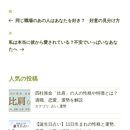
投
前
前
稿
の
同じ職場のあの人はあなたを好き？ 好意の見分け方
ナ
投
ビ
稿
次
次
ゲ
の
私は本当に彼から愛されている？不安でいっぱいなあな
投
ー
たへ
稿
シ
ョ
ン
人気の投稿
四柱推命「比肩」の人の性格や特徴とは？
適職、恋愛、運勢を解説
カテゴリ:
占い
,
運勢
【誕生日占い】11日生まれの性格と運勢、