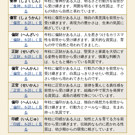
食神（しょくじん）
年柱に食神がある人は、明るさと行動力を前世か
「食神」を詳しく見
ら受け継ぎます。周囲を明るくする性質は、子ど
る
もの頃から自然と表れています。
傷官（しょうかん）
年柱に傷官がある人は、独自の美意識を前世から
「傷官」を詳しく見
受け継ぎます。表現力の豊かさは、生来の気質に
る
根ざしています。
偏財（へんざい）
年柱に偏財がある人は、人を惹きつけるカリスマ
「偏財」を詳しく見
性を前世から受け継ぎます。楽天的な資質は、育
る
ちの中で自然と培われてきました。
正財（せいざい）
年柱に正財がある人は、堅実さと家庭を大切にす
「正財」を詳しく見
る姿勢を前世から受け継ぎます。慎重な判断力
る
は、もともと備わっている気質です。
偏官（へんかん）
年柱に偏官がある人は、行動力の強さを前世から
「偏官」を詳しく見
受け継ぎます。白黒はっきりさせたい性質は、小
る
さい頃から培われてきたものです。
正官（せいかん）
年柱に正官がある人は、規律を重んじる責任感を
「正官」を詳しく見
前世から受け継ぎます。組織の中で実力を発揮す
る
る資質は、成長の過程で身についています。
偏印（へんいん）
年柱に偏印がある人は、独自の発想力を前世から
「偏印」を詳しく見
受け継ぎます。行動力とクールな一面は、生まれ
る
持った気質です。
印綬（いんじゅ）
年柱に印綬がある人は、知性と人を育てる力を前
「印綬」を詳しく見
世から受け継ぎます。伝統的なものに惹かれる性
る
質は、幼少期からの環境に根ざしています。