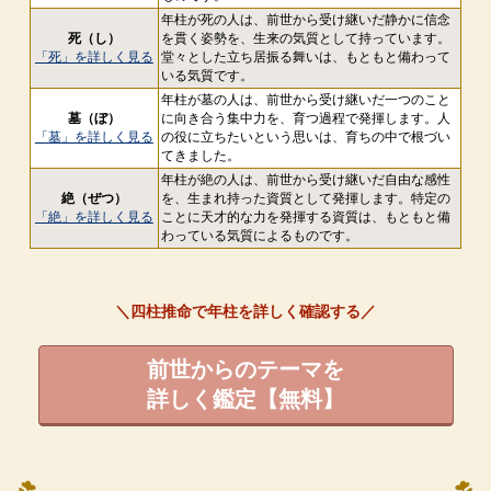
年柱が死の人は、前世から受け継いだ静かに信念
死（し）
を貫く姿勢を、生来の気質として持っています。
「死」を詳しく見る
堂々とした立ち居振る舞いは、もともと備わって
いる気質です。
年柱が墓の人は、前世から受け継いだ一つのこと
墓（ぼ）
に向き合う集中力を、育つ過程で発揮します。人
「墓」を詳しく見る
の役に立ちたいという思いは、育ちの中で根づい
てきました。
年柱が絶の人は、前世から受け継いだ自由な感性
絶（ぜつ）
を、生まれ持った資質として発揮します。特定の
「絶」を詳しく見る
ことに天才的な力を発揮する資質は、もともと備
わっている気質によるものです。
＼四柱推命で年柱を詳しく確認する／
前世からのテーマを
詳しく鑑定【無料】