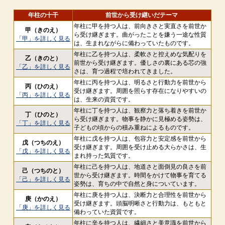
年柱の十干
前世から受け継いだテーマ
年柱に甲を持つ人は、前向きさと実直さを前世か
甲（きのえ）
ら受け継ぎます。曲がったことを嫌う一途な性質
「甲」を詳しく見る
は、生まれながらに備わっていたものです。
年柱に乙を持つ人は、柔軟さと控えめな気配りを
乙（きのと）
前世から受け継ぎます。優しさの裏にある芯の強
「乙」を詳しく見る
さは、育つ過程で培われてきました。
年柱に丙を持つ人は、明るさと行動力を前世から
丙（ひのえ）
受け継ぎます。周囲を照らす存在になりやすいの
「丙」を詳しく見る
は、生来の資質です。
年柱に丁を持つ人は、観察力と落ち着きを前世か
丁（ひのと）
ら受け継ぎます。物事を静かに見極める姿勢は、
「丁」を詳しく見る
子どもの頃からの積み重ねによるものです。
年柱に戊を持つ人は、包容力と安定感を前世から
戊（つちのえ）
受け継ぎます。周囲を受け止める大らかさは、生
「戊」を詳しく見る
まれ持った気質です。
年柱に己を持つ人は、地道さと面倒見の良さを前
己（つちのと）
世から受け継ぎます。時間をかけて物事を育てる
「己」を詳しく見る
姿勢は、育ちの中で自然と身についています。
年柱に庚を持つ人は、決断力と合理性を前世から
庚（かのえ）
受け継ぎます。頭脳明晰さと行動力は、もともと
「庚」を詳しく見る
備わっていた資質です。
年柱に辛を持つ人は、繊細さと美意識を前世から