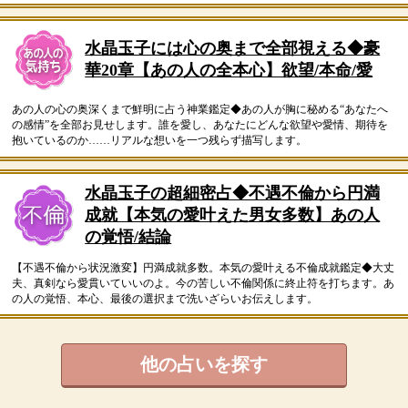
水晶玉子には心の奥まで全部視える◆豪
華20章【あの人の全本心】欲望/本命/愛
あの人の心の奥深くまで鮮明に占う神業鑑定◆あの人が胸に秘める“あなたへ
の感情”を全部お見せします。誰を愛し、あなたにどんな欲望や愛情、期待を
抱いているのか……リアルな想いを一つ残らず描写します。
水晶玉子の超細密占◆不遇不倫から円満
成就【本気の愛叶えた男女多数】あの人
の覚悟/結論
【不遇不倫から状況激変】円満成就多数。本気の愛叶える不倫成就鑑定◆大丈
夫、真剣なら愛貫いていいのよ。今の苦しい不倫関係に終止符を打ちます。あ
の人の覚悟、本心、最後の選択まで洗いざらいお伝えします。
他の占いを探す