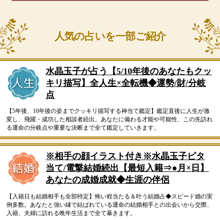
人気の占いを一部ご紹介
水晶玉子が占う【5/10年後のあなたもクッ
キリ描写】全人生×全転機◆運勢/財/分岐
点
【5年後、10年後の姿までクッキリ描写する神当て鑑定】鑑定直後に人生が激
変し、飛躍・成功した相談者続出。あなたに備わる才能や可能性、この先訪れ
る運命の分岐点や重要な決断まで全て鑑定していきます。
※相手の顔イラスト付き※水晶玉子ピタ
当て/電撃結婚続出【最短入籍⇒●月×日】
あなたの成婚成就◆生涯の伴侶
【入籍日も結婚相手も全部特定】怖い程当たる＆叶う結婚占◆スピード婚の実
例多数。あなたと強い縁で結ばれている運命の結婚相手との出会いから交際、
入籍、夫婦に訪れる晩年生活まで全て暴きます。