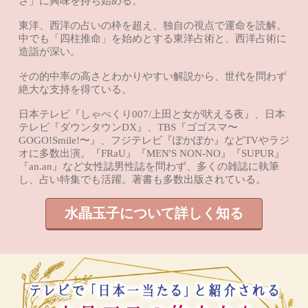
さ」に興味を持ち始める。
東洋、西洋の占いの枠を超え、独自の視点で運命を読解。
中でも「四柱推命」を始めとする東洋占術と、西洋占術に
造詣が深い。
その的中率の高さとわかりやすい解説から、世代を問わず
絶大な支持を得ている。
日本テレビ『しゃべくり007/上田と女が吠える夜』、日本
テレビ『ダウンタウンDX』、TBS『ゴゴスマ〜
GOGO!Smile!〜』、フジテレビ『ぽかぽか』などTVやラジ
オに多数出演。『FRaU』『MEN'S NON-NO』『SUPUR』
『an.an』など女性誌男性誌を問わず、多くの雑誌に執筆
し、占い特集でも活躍。著書も多数出版されている。
水晶玉子について詳しく知る