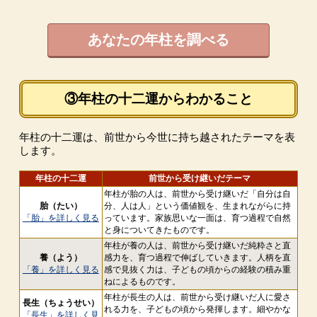
あなたの年柱を調べる
③年柱の十二運からわかること
年柱の十二運は、前世から今世に持ち越されたテーマを表
します。
年柱の十二運
前世から受け継いだテーマ
年柱が胎の人は、前世から受け継いだ「自分は自
胎（たい）
分、人は人」という価値観を、生まれながらに持
「胎」を詳しく見る
っています。家族思いな一面は、育つ過程で自然
と身についてきたものです。
年柱が養の人は、前世から受け継いだ純粋さと直
養（よう）
感力を、育つ過程で伸ばしていきます。人柄を直
「養」を詳しく見る
感で見抜く力は、子どもの頃からの経験の積み重
ねによるものです。
年柱が長生の人は、前世から受け継いだ人に愛さ
長生（ちょうせい）
れる力を、子どもの頃から発揮します。細やかな
「長生」を詳しく見