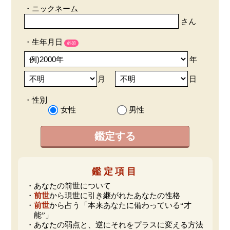
・ニックネーム
さん
・生年月日
必須
年
月
日
・性別
女性
男性
鑑定する
鑑定項目
・あなたの前世について
・
前世
から現世に引き継がれたあなたの性格
・
前世
から占う「本来あなたに備わっている“才
能”」
・あなたの弱点と、逆にそれをプラスに変える方法