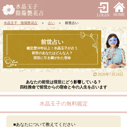
HOME
LOGIN
水晶玉子 陰陽艶花占
＞
占い
＞ 前世占い
前世占い
鑑定歴30年以上！水晶玉子が占う
前世のあなたはどんな人？
現世に引き継がれた宿命
2026年7月24日
あなたの前世は現世にどう影響している？
四柱推命で前世からの宿命と今の人生を占います
水晶玉子の無料鑑定
■あなたについて教えてください