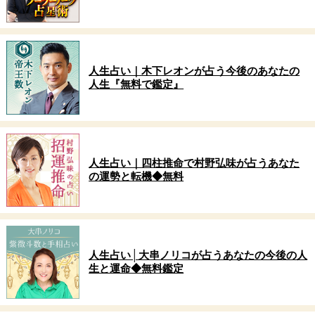
人生占い｜木下レオンが占う今後のあなたの
人生『無料で鑑定』
人生占い｜四柱推命で村野弘味が占うあなた
の運勢と転機◆無料
人生占い│大串ノリコが占うあなたの今後の人
生と運命◆無料鑑定