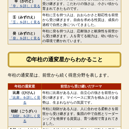
辛（かのと）
受け継ぎます。こだわりの強さは、小さい頃から
「辛」を詳しく見る
育まれてきたものです。
年柱に壬を持つ人は、おおらかさと順応性を前世
壬（みずのえ）
から受け継ぎます。自由を求める性質は、成長の
「壬」を詳しく見る
過程で自然と身についてきました。
年柱に癸を持つ人は、忍耐強さと献身性を前世か
癸（みずのと）
ら受け継ぎます。人を育てる能力は、幼い頃から
「癸」を詳しく見る
の環境で磨かれています。
②年柱の通変星からわかること
年柱の通変星は、前世から続く得意分野を表します。
年柱の通変星
前世から受け継いだテーマ
比肩（ひけん）
年柱に比肩がある人は、自立心の強さを前世から
「比肩」を詳しく見
受け継ぎます。マイペースに実力を積み上げる姿
る
勢は、生まれながらの気質です。
年柱に劫財がある人は、人に合わせる柔軟さを前
劫財（ごうざい）
世から受け継ぎます。集団の中で自然とリーダー
「劫財」を詳しく見
シップを発揮する資質は、育つ過程で育まれてき
る
ました。