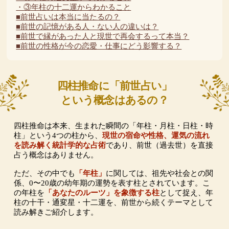
・③年柱の十二運からわかること
■前世占いは本当に当たるの？
■前世の記憶がある人・ない人の違いは？
■前世で縁があった人と現世で再会するって本当？
■前世の性格が今の恋愛・仕事にどう影響する？
四柱推命に「前世占い」
という概念はあるの？
四柱推命は本来、生まれた瞬間の「年柱・月柱・日柱・時
柱」という4つの柱から、
現世の宿命や性格、運気の流れ
を読み解く統計学的な占術
であり、前世（過去世）を直接
占う概念はありません。
ただ、その中でも
「年柱」
に関しては、祖先や社会との関
係、0〜20歳の幼年期の運勢を表す柱とされています。こ
の年柱を
「あなたのルーツ」を象徴する柱
として捉え、年
柱の十干・通変星・十二運を、前世から続くテーマとして
読み解きご紹介します。