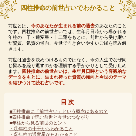
四柱推命の前世占いでわかること
前世とは、
今のあなたが生まれる前の過去
のあなたのこと
です。四柱推命の前世占いでは、生年月日時から導かれる
年柱の十干・通変星・十二運をもとに、前世から受け継い
だ資質、気質の傾向、今世で向き合いやすいご縁を読み解
きます。
前世は過去を決めつけるものではなく、今の人生でなぜ同
じ悩みを繰り返すのかを理解する手がかりとして受け止め
ます。
四柱推命の前世占いは、生年月日時という客観的な
データをもとに、生まれ持った資質の傾向と今世のテーマ
を結びつけて読む占いです。
目次
■四柱推命に「前世占い」という概念はあるの？
■四柱推命で読む前世と今世のつながり
■年柱から見る前世のヒント
・①年柱の十干からわかること
・②年柱の通変星からわかること