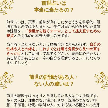
前世占いは
本当に当たるの？
前世占いは、実際に前世が存在したかどうかを科学的に証
明するものではありません。生年月日から読み解いた資質
や課題を、
「前世から続くテーマ」として捉え直すための
視点
と考えるのが本来の楽しみ方です。
当たる・当たらないという結果だけにとらわれず、
自分の
性格や人との縁を、これまでとは違う角度から見つめ直す
きっかけ
として活用してみてください。結果に心当たりが
ある部分があるほど、今の自分を理解するヒントになりや
すいでしょう。
前世の記憶がある人・
ない人の違いは？
前世の記憶をはっきりと自覚している人はごく少数です。
多くの人は、理由のない懐かしさや、説明のつかない得
意・不得意、特定の場所や人に対する強い感情といった形