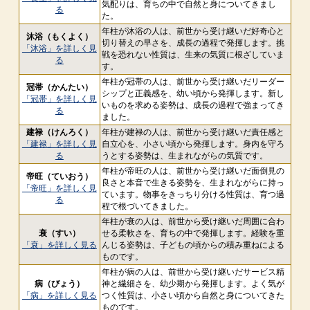
気配りは、育ちの中で自然と身についてきまし
る
た。
年柱が沐浴の人は、前世から受け継いだ好奇心と
沐浴（もくよく）
切り替えの早さを、成長の過程で発揮します。挑
「沐浴」を詳しく見
戦を恐れない性質は、生来の気質に根ざしていま
る
す。
年柱が冠帯の人は、前世から受け継いだリーダー
冠帯（かんたい）
シップと正義感を、幼い頃から発揮します。新し
「冠帯」を詳しく見
いものを求める姿勢は、成長の過程で強まってき
る
ました。
建禄（けんろく）
年柱が建禄の人は、前世から受け継いだ責任感と
「建禄」を詳しく見
自立心を、小さい頃から発揮します。身内を守ろ
る
うとする姿勢は、生まれながらの気質です。
年柱が帝旺の人は、前世から受け継いだ面倒見の
帝旺（ていおう）
良さと本音で生きる姿勢を、生まれながらに持っ
「帝旺」を詳しく見
ています。物事をきっちり分ける性質は、育つ過
る
程で根づいてきました。
年柱が衰の人は、前世から受け継いだ周囲に合わ
衰（すい）
せる柔軟さを、育ちの中で発揮します。経験を重
「衰」を詳しく見る
んじる姿勢は、子どもの頃からの積み重ねによる
ものです。
年柱が病の人は、前世から受け継いだサービス精
病（びょう）
神と繊細さを、幼少期から発揮します。よく気が
「病」を詳しく見る
つく性質は、小さい頃から自然と身についてきた
ものです。