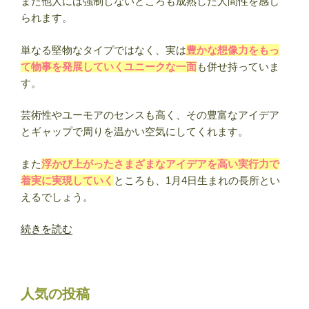
また他人には強制しないところも成熟した人間性を感じ
られます。
単なる堅物なタイプではなく、実は
豊かな想像力をもっ
て物事を発展していくユニークな一面
も併せ持っていま
す。
芸術性やユーモアのセンスも高く、その豊富なアイデア
とギャップで周りを温かい空気にしてくれます。
また
浮かび上がったさまざまなアイデアを高い実行力で
着実に実現していく
ところも、1月4日生まれの長所とい
えるでしょう。
“1
続きを読む
月
4
日
人気の投稿
生