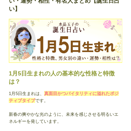
い・運勢・相性・有名人まとめ【誕生日占
方
い】
法
｜
今
す
ぐ
で
き
る！
運
1月5日生まれの人の基本的な性格と特徴
気
は？
ア
ッ
1月5日生まれは、
真面目かつバイタリティに溢れたポジ
プ
ティブタイプ
です。
の
開
新春の爽やかな光のように、未来を感じさせる明るいエ
運
ネルギーを発しています。
法