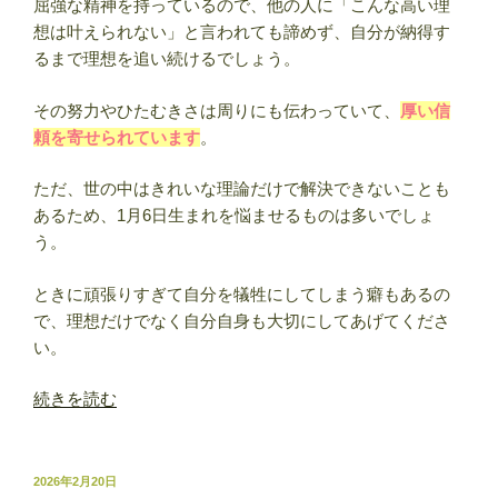
屈強な精神を持っているので、他の人に「こんな高い理
想は叶えられない」と言われても諦めず、自分が納得す
るまで理想を追い続けるでしょう。
その努力やひたむきさは周りにも伝わっていて、
厚い信
頼を寄せられています
。
ただ、世の中はきれいな理論だけで解決できないことも
あるため、1月6日生まれを悩ませるものは多いでしょ
う。
ときに頑張りすぎて自分を犠牲にしてしまう癖もあるの
で、理想だけでなく自分自身も大切にしてあげてくださ
い。
“1
続きを読む
月
6
日
投
2026年2月20日