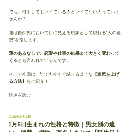
性・
有
でも、何をしてもツイている人とツイてない人っていま
名
せんか？
人
ま
運は自然界において目に見える現象として現れる“人の運
と
勢”を指します。
め
運のあるなしで、恋愛や仕事の結果まで大きく変わって
【誕
くる
とも言われているんです。
生
日
そこで今回は、誰でも今すぐ試せるような
【運気を上げ
占
る方法】
をご紹介！
い】”
の
“運
続きを読む
気
を
上
投
2026年2月13日
稿
げ
1月5日生まれの性格と特徴｜男女別の違
日:
る