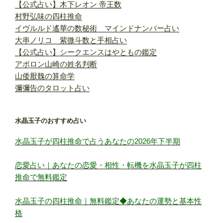
【公式占い】木下レオン 帝王数
村野弘味の四柱推命
イヴルルド遙華の数秘術 マインドナンバー占い
大串ノリコ 紫微斗数と手相占い
【公式占い】シークエンスはやともの鑑定
アポロン山崎の姓名判断
山倭厭魏の算命学
彌彌告のタロット占い
水晶玉子のおすすめ占い
水晶玉子が四柱推命で占うあなたの2026年下半期
恋愛占い｜あなたの恋愛・相性・転機を水晶玉子が四柱
推命で無料鑑定
水晶玉子の四柱推命｜無料鑑定◆あなたの運勢と基本性
格