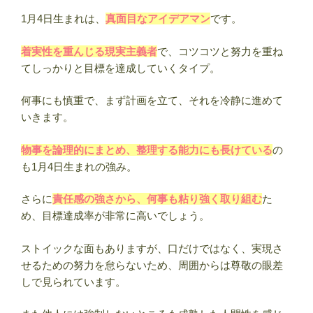
起
1月4日生まれは、
真面目なアイデアマン
です。
が
良
着実性を重んじる現実主義者
で、コツコツと努力を重ね
い
てしっかりと目標を達成していくタイプ。
開
運
何事にも慎重で、まず計画を立て、それを冷静に進めて
行
いきます。
動”
の
物事を論理的にまとめ、整理する能力にも長けている
の
も1月4日生まれの強み。
さらに
責任感の強さから、何事も粘り強く取り組む
た
め、目標達成率が非常に高いでしょう。
ストイックな面もありますが、口だけではなく、実現さ
せるための努力を怠らないため、周囲からは尊敬の眼差
しで見られています。