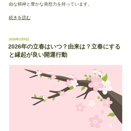
由な精神と豊かな発想力を持っています。
“1
続きを読む
月
5
日
投
2026年2月6日
稿
生
2026年の立春はいつ？由来は？立春にする
日:
ま
と縁起が良い開運行動
れ
の
性
格
と
特
徴
｜
男
女
別