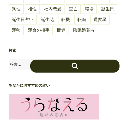
異性
相性
社内恋愛
空亡
職場
誕生日
誕生日占い
誕生花
転機
転職
通変星
運勢
運命の相手
開運
陰陽艶花占
検索
検
検
索:
索
あなたにおすすめの占い