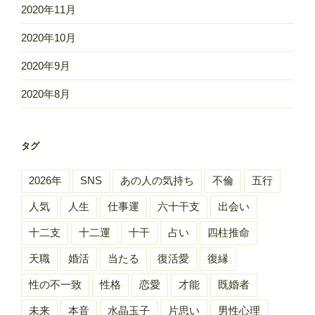
2020年11月
2020年10月
2020年9月
2020年8月
タグ
2026年
SNS
あの人の気持ち
不倫
五行
人気
人生
仕事運
六十干支
出会い
十二支
十二運
十干
占い
四柱推命
天職
婚活
当たる
復活愛
復縁
性の不一致
性格
恋愛
才能
既婚者
未来
本音
水晶玉子
片思い
男性心理