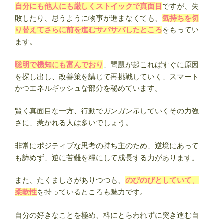
2026”
自分にも他人にも厳しくストイックで真面目
ですが、失
の
敗したり、思うように物事が進まなくても、
気持ちを切
り替えてさらに前を進むサバサバしたところ
をもってい
ます。
聡明で機知にも富んでおり
、問題が起こればすぐに原因
を探し出し、改善策を講じて再挑戦していく、スマート
かつエネルギッシュな部分を秘めています。
賢く真面目な一方、行動でガンガン示していくその力強
さに、惹かれる人は多いでしょう。
非常にポジティブな思考の持ち主のため、逆境にあって
も諦めず、逆に苦難を糧にして成長する力があります。
また、たくましさがありつつも、
のびのびとしていて、
柔軟性
を持っているところも魅力です。
自分の好きなことを極め、枠にとらわれずに突き進む自