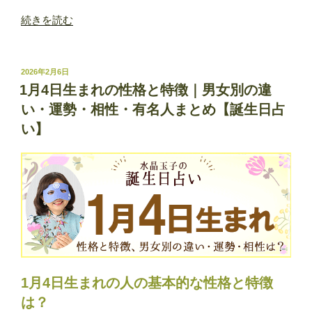
の
“2026
続きを読む
年
の
立
投
2026年2月6日
稿
春
1月4日生まれの性格と特徴｜男女別の違
日:
は
い・運勢・相性・有名人まとめ【誕生日占
い
い】
つ？
由
来
は？
立
春
に
す
る
1月4日生まれの人の基本的な性格と特徴
と
は？
縁