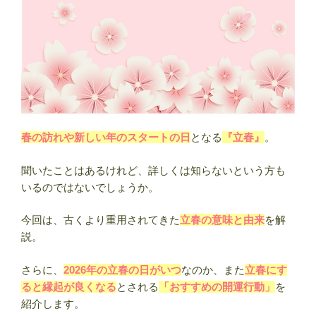
の
違
い・
運
勢・
相
性・
有
春の訪れや新しい年のスタートの日
となる
『立春』
。
名
人
聞いたことはあるけれど、詳しくは知らないという方も
ま
いるのではないでしょうか。
と
め
今回は、古くより重用されてきた
立春の意味と由来
を解
【誕
説。
生
日
さらに、
2026年の立春の日がいつ
なのか、また
立春にす
占
ると縁起が良くなる
とされる
「おすすめの開運行動」
を
い】”
紹介します。