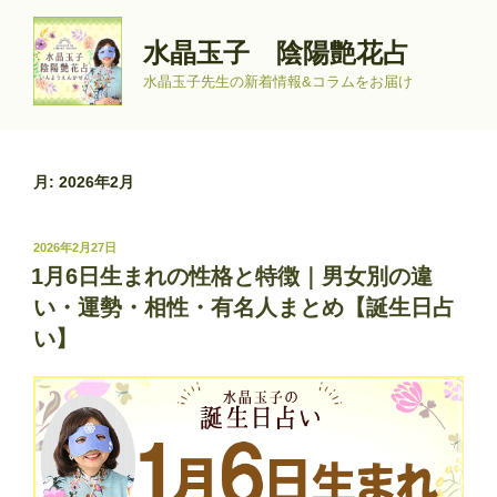
コ
ン
水晶玉子 陰陽艶花占
テ
水晶玉子先生の新着情報&コラムをお届け
ン
ツ
へ
ス
月:
2026年2月
キ
ッ
投
2026年2月27日
プ
稿
1月6日生まれの性格と特徴｜男女別の違
日:
い・運勢・相性・有名人まとめ【誕生日占
い】