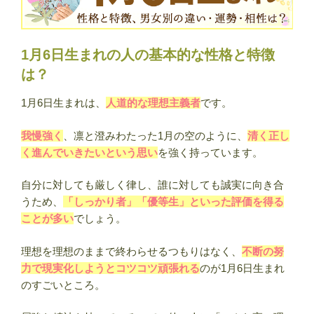
1月6日生まれの人の基本的な性格と特徴
は？
1月6日生まれは、
人道的な理想主義者
です。
我慢強く
、凛と澄みわたった1月の空のように、
清く正し
く進んでいきたいという思い
を強く持っています。
自分に対しても厳しく律し、誰に対しても誠実に向き合
うため、
「しっかり者」「優等生」といった評価を得る
ことが多い
でしょう。
理想を理想のままで終わらせるつもりはなく、
不断の努
力で現実化しようとコツコツ頑張れる
のが1月6日生まれ
のすごいところ。