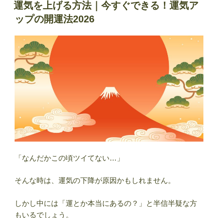
稿
生
運気を上げる方法｜今すぐできる！運気ア
日:
ま
ップの開運法2026
れ
の
性
格
と
特
徴
｜
男
女
別
の
「なんだかこの頃ツイてない…」
違
い・
そんな時は、運気の下降が原因かもしれません。
運
勢・
しかし中には「運とか本当にあるの？」と半信半疑な方
相
もいるでしょう。