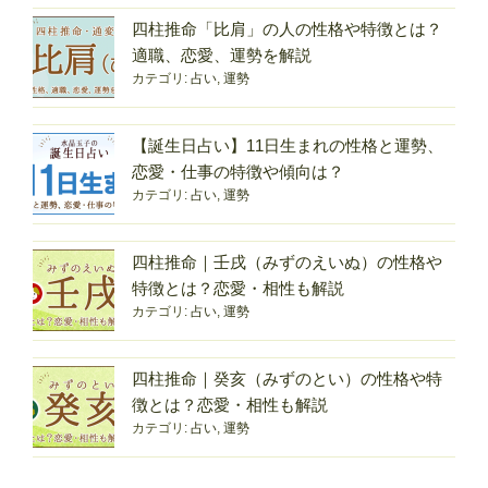
ま
れ
四柱推命「比肩」の人の性格や特徴とは？
の
適職、恋愛、運勢を解説
カテゴリ:
占い
,
運勢
性
格
と
【誕生日占い】11日生まれの性格と運勢、
特
恋愛・仕事の特徴や傾向は？
徴
カテゴリ:
占い
,
運勢
｜
男
四柱推命｜壬戌（みずのえいぬ）の性格や
女
特徴とは？恋愛・相性も解説
別
カテゴリ:
占い
,
運勢
の
違
い・
四柱推命｜癸亥（みずのとい）の性格や特
運
徴とは？恋愛・相性も解説
勢・
カテゴリ:
占い
,
運勢
相
性・