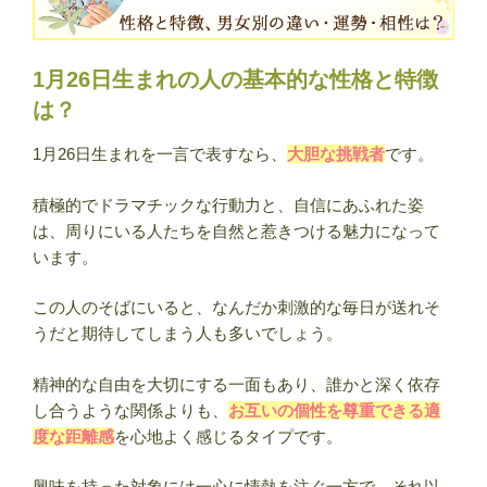
｜
男
女
1月26日生まれの人の基本的な性格と特徴
別
は？
の
違
1月26日生まれを一言で表すなら、
大胆な挑戦者
です。
い・
運
積極的でドラマチックな行動力と、自信にあふれた姿
勢・
は、周りにいる人たちを自然と惹きつける魅力になって
相
います。
性・
有
この人のそばにいると、なんだか刺激的な毎日が送れそ
名
うだと期待してしまう人も多いでしょう。
人
ま
精神的な自由を大切にする一面もあり、誰かと深く依存
と
し合うような関係よりも、
お互いの個性を尊重できる適
め
度な距離感
を心地よく感じるタイプです。
【誕
生
興味を持った対象には一心に情熱を注ぐ一方で、それ以