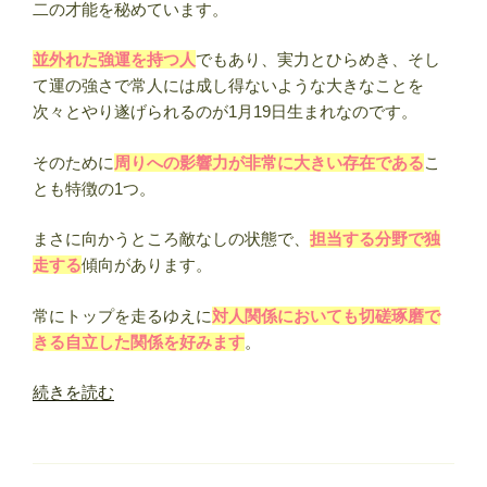
二の才能を秘めています。
日
占
並外れた強運を持つ人
でもあり、実力とひらめき、そし
い】”
て運の強さで常人には成し得ないような大きなことを
の
次々とやり遂げられるのが1月19日生まれなのです。
そのために
周りへの影響力が非常に大きい存在である
こ
とも特徴の1つ。
まさに向かうところ敵なしの状態で、
担当する分野で独
走する
傾向があります。
常にトップを走るゆえに
対人関係においても切磋琢磨で
きる自立した関係を好みます
。
“1
続きを読む
月
19
日