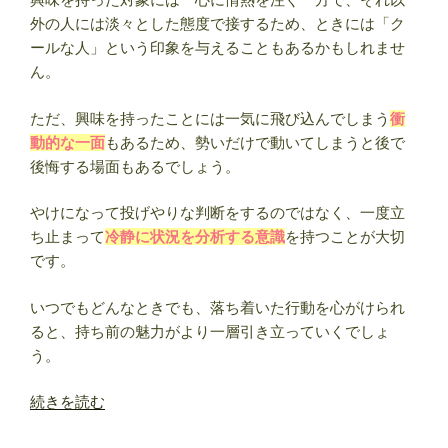
日
外の人には淡々とした態度で接するため、ときには「ク
占
ールな人」という印象を与えることもあるかもしれませ
い】”
ん。
の
ただ、興味を持ったことには一気に飛び込んでしまう
衝
動的な一面
もあるため、勢いだけで動いてしまうと後で
後悔する場面もあるでしょう。
やけになって投げやりな判断をするのではなく、一度立
ち止まって
冷静に状況を分析する意識
を持つことが大切
です。
いつでもどんなときでも、落ち着いた行動を心がけられ
ると、持ち前の魅力がより一層引き立っていくでしょ
う。
“1
続きを読む
月