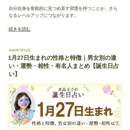
自分自身を客観的に見つめ直す習慣を持つことが、さら
なるレベルアップにつながります。
“1
続きを読む
月
28
日
投
2026年7月31日
稿
生
1月27日生まれの性格と特徴｜男女別の違
日:
ま
い・運勢・相性・有名人まとめ【誕生日占
れ
い】
の
性
格
と
特
徴
｜
男