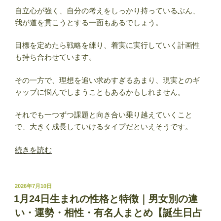
自立心が強く、自分の考えをしっかり持っているぶん、
我が道を貫こうとする一面もあるでしょう。
目標を定めたら戦略を練り、着実に実行していく計画性
も持ち合わせています。
その一方で、理想を追い求めすぎるあまり、現実とのギ
ャップに悩んでしまうこともあるかもしれません。
それでも一つずつ課題と向き合い乗り越えていくこと
で、大きく成長していけるタイプだといえそうです。
“1
続きを読む
月
25
日
投
2026年7月10日
稿
生
1月24日生まれの性格と特徴｜男女別の違
日:
ま
い・運勢・相性・有名人まとめ【誕生日占
れ