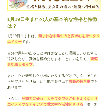
｜
男
女
1月19日生まれの人の基本的な性格と特徴
別
は？
の
違
1月19日生まれは、
類まれなる集中力と探求心を持つクリ
い・
エイター
です。
運
勢・
自分の興味のあることや好きなことに没頭し、ひたすら
相
追及したり、真髄を極めたりすることに力を注ぐ、
研究
性・
者や職人タイプ
。
有
名
また、ただ研究したり極めたりするだけでなく、そこか
人
ら発展させたり新しい可能性を見出す
慧眼の持ち主
でも
ま
あります。
と
め
さらに、
発想力に優れ、人をワクワクさせるようなクリ
【誕
エイティブなアイデアで世の中を活性化させる
、唯一無
生