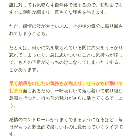
人
誰に対しても気取らず自然体で接するので、初対面でも
ま
すぐに距離が縮まり、気さくな印象を与えます。
と
め
ただ、感情の波が大きいぶん、その場の気分に振り回さ
【誕
れてしまうことも。
生
日
たとえば、何かに気を取られている間に約束をうっかり
占
忘れてしまったり、急に思いついたことに気持ちが移っ
い】”
て、もとの予定がそっちのけになってしまったりするこ
の
とがあります。
早く結果を出したい気持ちが先走り、せっかちに動いて
しまう
面もあるため、一呼吸おいて落ち着いて取り組む
意識を持つと、持ち前の魅力がさらに活きてくるでしょ
う。
感情のコントロールがうまくできるようになるほど、毎
日がもっと刺激的で楽しいものに変わっていくタイプで
す。