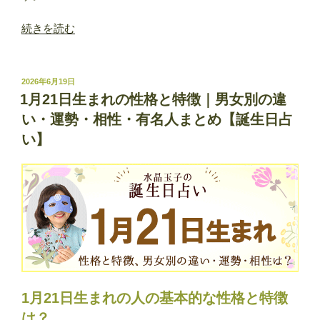
“1
続きを読む
月
22
日
投
2026年6月19日
稿
生
1月21日生まれの性格と特徴｜男女別の違
日:
ま
い・運勢・相性・有名人まとめ【誕生日占
れ
い】
の
性
格
と
特
徴
｜
男
女
1月21日生まれの人の基本的な性格と特徴
別
は？
の