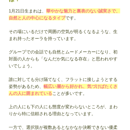
違
1月21日生まれは、
華やかな魅力と裏表のない誠実さで、
い・
自然と人の中心になるタイプ
です。
運
勢・
その場にいるだけで周囲の空気が明るくなるような、生
相
まれ持ったオーラを持っています。
性・
有
グループでの会話でも自然とムードメーカーになり、初
名
対面の人からも「なんだか気になる存在」と思われやす
人
いでしょう。
ま
と
誰に対しても分け隔てなく、フラットに接しようとする
め
姿勢があるため、
幅広い層から好かれ、気づけばたくさ
【誕
んの人に囲まれている
ことが多いです。
生
日
上の人にも下の人にも態度が変わらないところが、まわ
占
りから特に信頼される理由となっています。
い】”
の
一方で、選択肢が複数あるとなかなか決断できない優柔