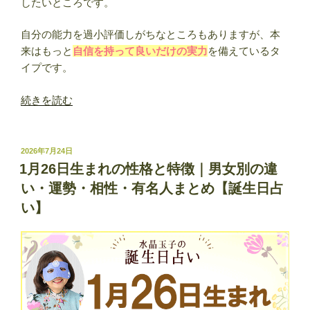
したいところです。
い】”
の
自分の能力を過小評価しがちなところもありますが、本
来はもっと
自信を持って良いだけの実力
を備えているタ
イプです。
“1
続きを読む
月
27
日
投
2026年7月24日
稿
生
1月26日生まれの性格と特徴｜男女別の違
日:
ま
い・運勢・相性・有名人まとめ【誕生日占
れ
い】
の
性
格
と
特
徴