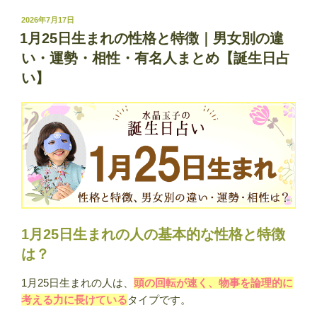
26
日
投
2026年7月17日
稿
生
1月25日生まれの性格と特徴｜男女別の違
日:
ま
い・運勢・相性・有名人まとめ【誕生日占
れ
い】
の
性
格
と
特
徴
｜
男
女
1月25日生まれの人の基本的な性格と特徴
別
は？
の
違
1月25日生まれの人は、
頭の回転が速く、物事を論理的に
い・
考える力に長けている
タイプです。
運