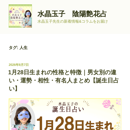
コ
ン
水晶玉子 陰陽艶花占
テ
水晶玉子先生の新着情報&コラムをお届け
ン
ツ
へ
ス
タグ:
人生
キ
ッ
投
2026年8月7日
プ
稿
1月28日生まれの性格と特徴｜男女別の違
日:
い・運勢・相性・有名人まとめ【誕生日占
い】