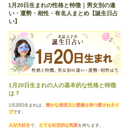
稿
生
1月20日生まれの性格と特徴｜男女別の違
日:
ま
い・運勢・相性・有名人まとめ【誕生日占
れ
い】
の
性
格
と
特
徴
｜
男
女
1月20日生まれの人の基本的な性格と特徴
別
は？
の
違
1月20日生まれは、
豊かな表現力と愛嬌を持つ愛されタイ
い・
プ
です。
運
勢・
人が大好き
で、
とても社交的な気質
を持ちます。
相