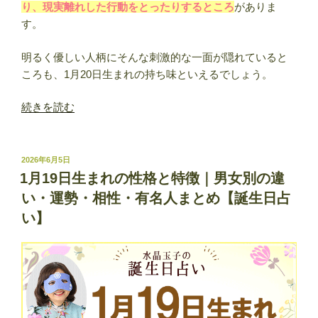
り、現実離れした行動をとったりするところ
がありま
す。
明るく優しい人柄にそんな刺激的な一面が隠れていると
ころも、1月20日生まれの持ち味といえるでしょう。
“1
続きを読む
月
20
日
投
2026年6月5日
稿
生
1月19日生まれの性格と特徴｜男女別の違
日:
ま
い・運勢・相性・有名人まとめ【誕生日占
れ
い】
の
性
格
と
特
徴