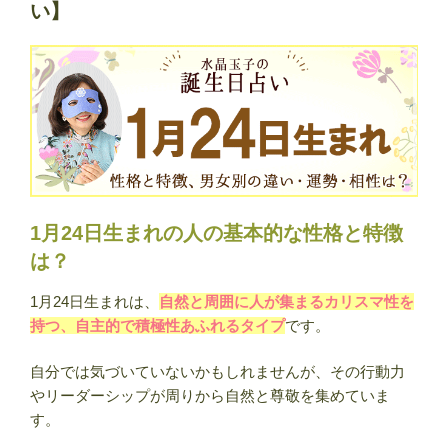
い】
の
性
格
と
特
徴
｜
男
女
1月24日生まれの人の基本的な性格と特徴
別
は？
の
違
1月24日生まれは、
自然と周囲に人が集まるカリスマ性を
い・
持つ、自主的で積極性あふれるタイプ
です。
運
勢・
自分では気づいていないかもしれませんが、その行動力
相
やリーダーシップが周りから自然と尊敬を集めていま
性・
す。
有