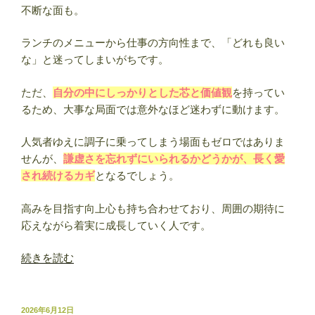
不断な面も。
ランチのメニューから仕事の方向性まで、「どれも良い
な」と迷ってしまいがちです。
ただ、
自分の中にしっかりとした芯と価値観
を持ってい
るため、大事な局面では意外なほど迷わずに動けます。
人気者ゆえに調子に乗ってしまう場面もゼロではありま
せんが、
謙虚さを忘れずにいられるかどうかが、長く愛
され続けるカギ
となるでしょう。
高みを目指す向上心も持ち合わせており、周囲の期待に
応えながら着実に成長していく人です。
“1
続きを読む
月
21
日
投
2026年6月12日