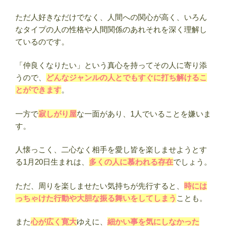
性・
ただ人好きなだけでなく、人間への関心が高く、いろん
有
なタイプの人の性格や人間関係のあれそれを深く理解し
名
ているのです。
人
ま
「仲良くなりたい」という真心を持ってその人に寄り添
と
うので、
どんなジャンルの人とでもすぐに打ち解けるこ
め
とができます
。
【誕
生
一方で
寂しがり屋
な一面があり、1人でいることを嫌いま
日
す。
占
い】”
人懐っこく、二心なく相手を愛し皆を楽しませようとす
の
る1月20日生まれは、
多くの人に慕われる存在
でしょう。
ただ、周りを楽しませたい気持ちが先行すると、
時には
っちゃけた行動や大胆な振る舞いをしてしまう
ことも。
また
心が広く寛大
ゆえに、
細かい事を気にしなかった