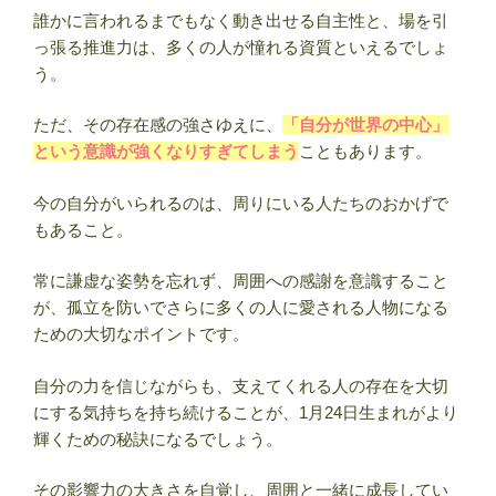
名
誰かに言われるまでもなく動き出せる自主性と、場を引
人
っ張る推進力は、多くの人が憧れる資質といえるでしょ
ま
う。
と
め
ただ、その存在感の強さゆえに、
「自分が世界の中心」
【誕
という意識が強くなりすぎてしまう
こともあります。
生
日
今の自分がいられるのは、周りにいる人たちのおかげで
占
もあること。
い】”
の
常に謙虚な姿勢を忘れず、周囲への感謝を意識すること
が、孤立を防いでさらに多くの人に愛される人物になる
ための大切なポイントです。
自分の力を信じながらも、支えてくれる人の存在を大切
にする気持ちを持ち続けることが、1月24日生まれがより
輝くための秘訣になるでしょう。
その影響力の大きさを自覚し、周囲と一緒に成長してい