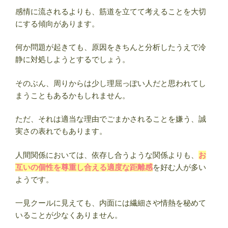
勢・
感情に流されるよりも、筋道を立てて考えることを大切
相
にする傾向があります。
性・
有
何か問題が起きても、原因をきちんと分析したうえで冷
名
静に対処しようとするでしょう。
人
ま
そのぶん、周りからは少し理屈っぽい人だと思われてし
と
まうこともあるかもしれません。
め
【誕
ただ、それは適当な理由でごまかされることを嫌う、誠
生
実さの表れでもあります。
日
占
人間関係においては、依存し合うような関係よりも、
お
い】”
互いの個性を尊重し合える適度な距離感
を好む人が多い
の
ようです。
一見クールに見えても、内面には繊細さや情熱を秘めて
いることが少なくありません。