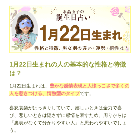
性
格
と
特
徴
｜
男
女
1月22日生まれの人の基本的な性格と特徴
別
は？
の
違
1月22日生まれは、
豊かな感情表現と人懐っこさで多くの
い・
人を惹きつける、情熱型のタイプ
です。
運
勢・
喜怒哀楽がはっきりしていて、嬉しいときは全力で喜
相
び、悲しいときは隠さずに感情を表すため、周りからは
性・
「裏表がなくて分かりやすい人」と思われやすいでしょ
有
う。
名