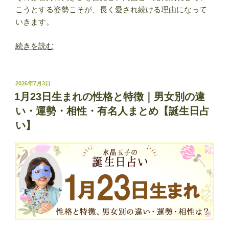
こうとする姿勢こそが、長く愛され続ける理由になって
いきます。
“1
続きを読む
月
24
日
投
2026年7月3日
稿
生
1月23日生まれの性格と特徴｜男女別の違
日:
ま
い・運勢・相性・有名人まとめ【誕生日占
れ
い】
の
性
格
と
特
徴
｜
男