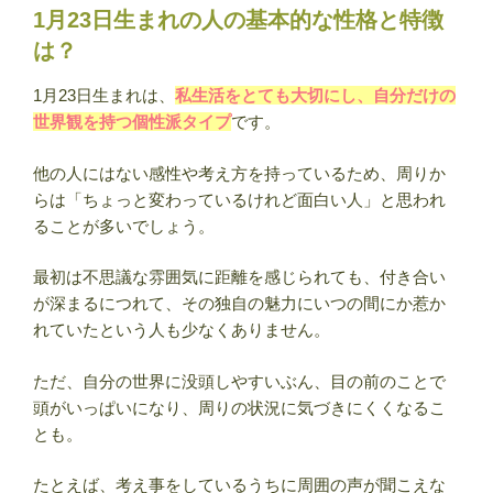
女
1月23日生まれの人の基本的な性格と特徴
別
は？
の
違
1月23日生まれは、
私生活をとても大切にし、自分だけの
い・
世界観を持つ個性派タイプ
です。
運
勢・
他の人にはない感性や考え方を持っているため、周りか
相
らは「ちょっと変わっているけれど面白い人」と思われ
性・
ることが多いでしょう。
有
名
最初は不思議な雰囲気に距離を感じられても、付き合い
人
が深まるにつれて、その独自の魅力にいつの間にか惹か
ま
れていたという人も少なくありません。
と
め
ただ、自分の世界に没頭しやすいぶん、目の前のことで
【誕
頭がいっぱいになり、周りの状況に気づきにくくなるこ
生
とも。
日
占
たとえば、考え事をしているうちに周囲の声が聞こえな