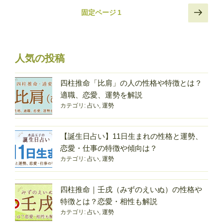
生
投
次
固定ページ
1
ま
の
稿
れ
ペ
の
の
ー
ペ
性
ジ
人気の投稿
格
ー
と
ジ
四柱推命「比肩」の人の性格や特徴とは？
特
送
適職、恋愛、運勢を解説
徴
り
カテゴリ:
占い
,
運勢
｜
男
女
【誕生日占い】11日生まれの性格と運勢、
別
恋愛・仕事の特徴や傾向は？
の
カテゴリ:
占い
,
運勢
違
い・
四柱推命｜壬戌（みずのえいぬ）の性格や
運
特徴とは？恋愛・相性も解説
勢・
カテゴリ:
占い
,
運勢
相