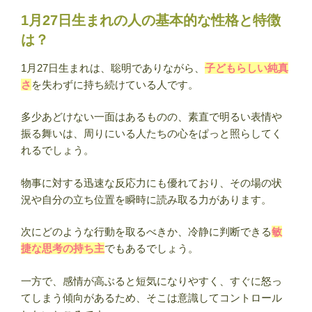
女
1月27日生まれの人の基本的な性格と特徴
別
は？
の
違
1月27日生まれは、聡明でありながら、
子どもらしい純真
い・
さ
を失わずに持ち続けている人です。
運
勢・
多少あどけない一面はあるものの、素直で明るい表情や
相
振る舞いは、周りにいる人たちの心をぱっと照らしてく
性・
れるでしょう。
有
名
物事に対する迅速な反応力にも優れており、その場の状
人
況や自分の立ち位置を瞬時に読み取る力があります。
ま
と
次にどのような行動を取るべきか、冷静に判断できる
敏
め
捷な思考の持ち主
でもあるでしょう。
【誕
生
一方で、感情が高ぶると短気になりやすく、すぐに怒っ
日
てしまう傾向があるため、そこは意識してコントロール
占