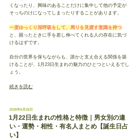
い】”
くなったり、興味のあることだけに集中して他の予定が
の
そっちのけになってしまったりすることがあります。
一度ゆっくり深呼吸をして、周りを見渡す意識を持つ
と、困ったときに手を差し伸べてくれる人の存在に気づ
けるはずです。
自分の世界を保ちながらも、誰かと支え合える関係を築
けることが、1月23日生まれの魅力のひとつといえるでし
ょう。
“1
続きを読む
月
23
日
投
2026年6月26日
稿
生
1月22日生まれの性格と特徴｜男女別の違
日:
ま
い・運勢・相性・有名人まとめ【誕生日占
れ
い】
の