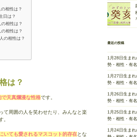
人の相性は？
生日は？
人の相性は？
人の相性は？
の人の相性は？
最近の投稿
1月28日生ま
勢・相性・有
1月27日生ま
性格は？
勢・相性・有
1月26日生ま
的で天真爛漫な性格
です。
勢・相性・有
1月25日生ま
って周囲の人を笑わせたり、みんなと楽
勢・相性・有
す。
1月24日生ま
にいても愛されるマスコット的存在
とな
勢・相性・有