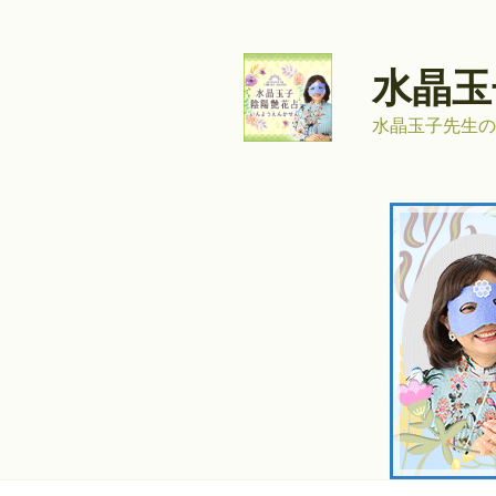
コ
ン
テ
水晶玉
ン
ツ
水晶玉子先生の
へ
ス
キ
ッ
プ