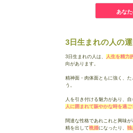
あなた
3日生まれの人の
3日生まれの人は、
人生を精力
向があります。
精神面・肉体面ともに強く、た
う。
人を引き付ける魅力があり、自
人に囲まれて賑やかな時を過ご
闊達な性格であれこれと興味が
精を出して
晩婚
になったり、
独