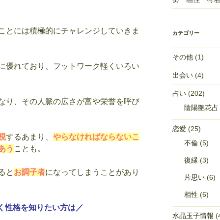
ことには積極的にチャレンジしていきま
カテゴリー
その他
(1)
に優れており、フットワーク軽くいろい
出会い
(4)
占い
(202)
なり、その人脈の広さが富や栄誉を呼び
陰陽艶花占
恋愛
(25)
視
するあまり、
やらなければならないこ
不倫
(5)
あう
ことも。
復縁
(3)
ると
お調子者
になってしまうことがあり
片思い
(6)
相性
(6)
く性格を知りたい方は／
水晶玉子情報
(