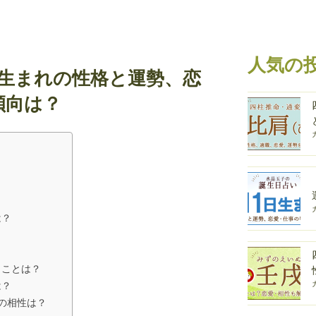
人気の
日生まれの性格と運勢、恋
傾向は？
は？
きことは？
は？
の相性は？