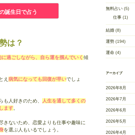
無料占い
(5)
の誕生日で占う
仕事
(1)
結婚
(8)
運勢は？
運勢
(194)
運命
(4)
的に過ごしながら、自ら運を掴んでいく
傾
アーカイブ
とえ
病気になっても回復が早い
でしょ
2026年8月
2026年7月
らも人好きのため、
人生を通して多くの
します
。
2026年6月
2026年5月
尽きないため、恋愛よりも仕事や趣味に
身
を選ぶ人もいるでしょう。
2026年4月