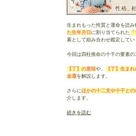
性、
十
二
生まれもった性質と運命を読み
支
た生年月日
に割り当てられた
「
別
素として組み合わせ鑑定してい
の
特
今回は四柱推命の十干の要素の
徴
解
【丁】の意味
や、
【丁】生まれ
説”
金運
を解説します。
の
さらに
ほかの十二支や十干との
介します。
“四
続きを読む
柱
推
命・