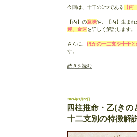
徴
今回は、十干の1つである
【丙
解
説”
【丙】の
意味
や、【丙】生まれ
の
運、金運
を詳しく解説します。
さらに、
ほかの十二支や十干と
す。
“四
続きを読む
柱
推
命・
丙
投
2024年3月22日
（ひ
稿
四柱推命・乙(きの
日:
の
十二支別の特徴解
え）
の
意