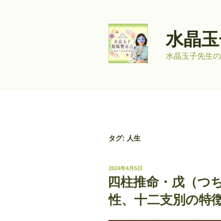
コ
ン
テ
水晶玉
ン
ツ
水晶玉子先生の
へ
ス
キ
ッ
プ
タグ:
人生
投
2024年4月5日
稿
四柱推命・戊（つ
日:
性、十二支別の特