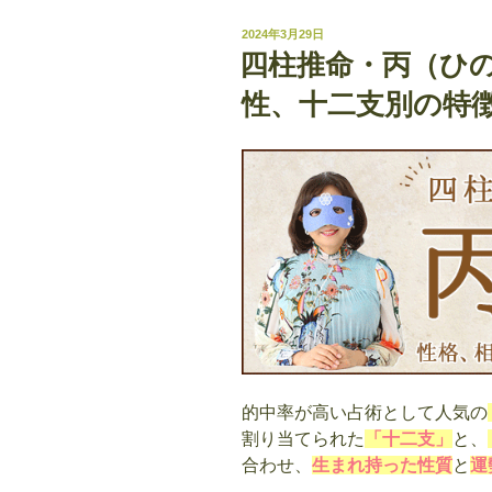
丁
投
2024年3月29日
（ひ
稿
四柱推命・丙（ひ
日:
の
性、十二支別の特
と）
の
意
味
｜
性
格、
相
性、
十
二
支
的中率が高い占術として人気の
別
割り当てられた
「十二支」
と、
の
合わせ、
生まれ持った性質
と
運
特