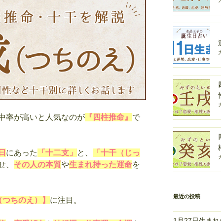
中率が高いと人気なのが
『四柱推命』
で
日
にあった
「十二支」
と、
「十干（じっ
せ、
その人の本質
や
生まれ持った運命
を
最近の投稿
（つちのえ）】
に注目。
1月27日生ま