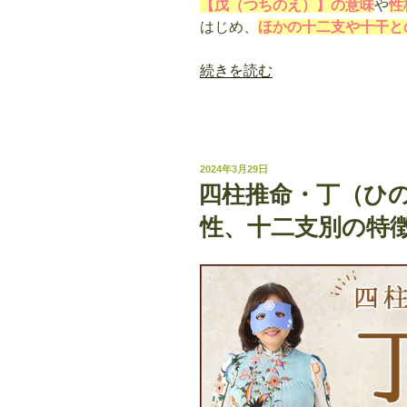
【戊（つちのえ）】の意味
や
性
はじめ、
ほかの十二支や十干と
“四
続きを読む
柱
推
命・
戊
投
2024年3月29日
（つ
稿
四柱推命・丁（ひ
日:
ち
性、十二支別の特
の
え）
の
意
味
｜
性
格、
相