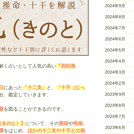
2024年9月
2024年8月
2024年7月
2024年6月
2024年5月
2024年4月
解く占いとして人気の高い
『四柱推
2024年3月
2024年2月
日
にあった
「十二支」
と、
「十干（じっ
2023年9月
せ、鑑定していきます。
2023年8月
質
を図ることができるのです。
2023年7月
（きのと）】
について、その
意味
や
性格
、
2023年6月
運
をはじめ、
ほかの十二支や十干との相