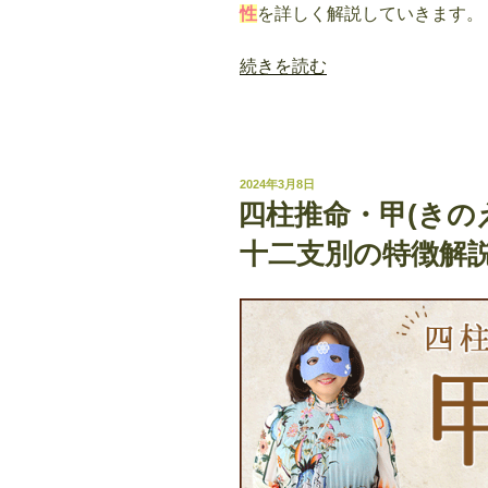
性
を詳しく解説していきます。
“四
続きを読む
柱
推
命・
乙
投
2024年3月8日
(き
稿
四柱推命・甲(きの
日:
の
十二支別の特徴解
と)
の
意
味
｜
性
格、
相
性、
十