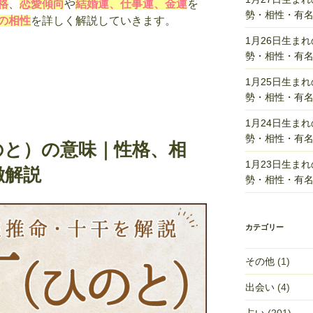
格
、
恋愛傾向
や
結婚運、仕事運、金運
を
勢・相性・有
の相性
を詳しく解説していきます。
1月26日生ま
勢・相性・有
1月25日生ま
勢・相性・有
1月24日生ま
勢・相性・有
のと）の意味｜性格、相
1月23日生ま
徴解説
勢・相性・有
カテゴリー
その他
(1)
出会い
(4)