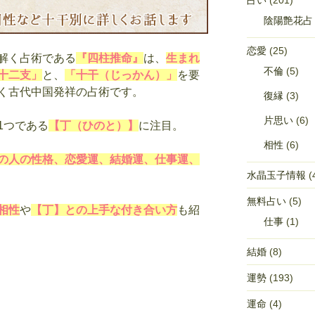
占い
(201)
陰陽艶花占
恋愛
(25)
解く占術である
『四柱推命』
は、
生まれ
不倫
(5)
十二支」
と、
「十干（じっかん）」
を要
く古代中国発祥の占術です。
復縁
(3)
片思い
(6)
1つである
【丁（ひのと）】
に注目。
相性
(6)
の人の性格、恋愛運、結婚運、仕事運、
水晶玉子情報
(
無料占い
(5)
相性
や
【丁】との上手な付き合い方
も紹
仕事
(1)
結婚
(8)
運勢
(193)
運命
(4)