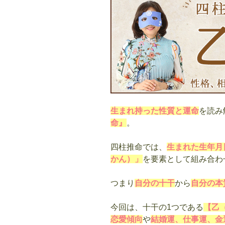
味
｜
性
格、
相
性、
十
二
支
生まれ持った性質と運命
を読み
別
命』
。
の
特
四柱推命では、
生まれた生年月
徴
かん）」
を要素として組み合わ
解
説”
つまり
自分の十干
から
自分の本
の
今回は、十干の1つである
【乙
恋愛傾向
や
結婚運、仕事運、金