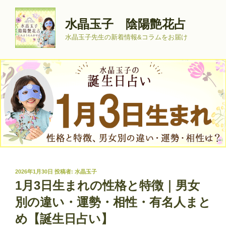
コ
ン
水晶玉子 陰陽艶花占
テ
水晶玉子先生の新着情報&コラムをお届け
ン
ツ
へ
ス
キ
ッ
プ
投
2026年1月30日
投稿者:
水晶玉子
稿
1月3日生まれの性格と特徴｜男女
日:
別の違い・運勢・相性・有名人まと
め【誕生日占い】