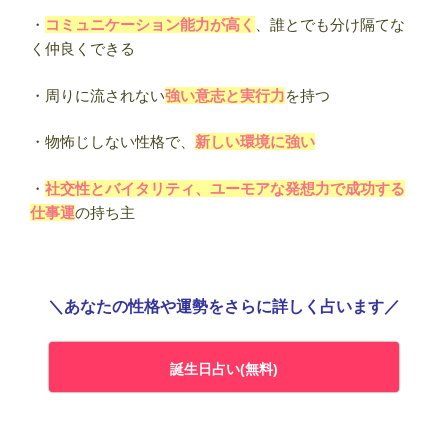
・
コミュニケーション能力が高く
、誰とでも分け隔てな
く仲良くできる
・周りに流されない
強い意志と実行力
を持つ
・物怖じしない性格で、
新しい環境に強い
・
社交性とバイタリティ、ユーモアな発想力で成功する
仕事運
の持ち主
＼あなたの性格や運勢をさらに詳しく占います／
誕生日占い(無料)