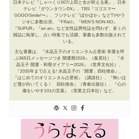
日本テレビ『しゃべくり007/上田と女が吠える夜』、日本
テレビ『ダウンタウンDX』、TBS『ゴゴスマ〜
GOGO!Smile!〜』、フジテレビ『ぽかぽか』などTVやラ
ジオに多数出演。『FRaU』『MEN’S NON-NO』
『SUPUR』『an.an』など女性誌男性誌を問わず、多くの
雑誌に執筆し、占い特集でも活躍。著書も多数出版されて
いる。
主な著書は、『水晶玉子のオリエンタル占星術 幸運を呼
ぶ365日メッセージつき 開運暦2026』（集英社）、『水
晶玉子 開運・和暦ダイアリー2026』（世界文化社）、
『2035年まで占える! 水晶玉子の「開運」四柱推命』、
『はじめてのオリエンタル占星術』（講談社）、『怖いほ
ど運が向いてくる！ 四柱推命』（青春出版社）、『心の
傷をいやす101の言葉』（実業之日本社）など。