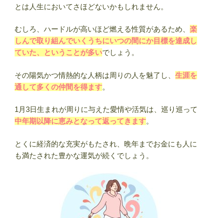
とは人生においてさほどないかもしれません。
むしろ、ハードルが高いほど燃える性質があるため、
楽
しんで取り組んでいくうちにいつの間にか目標を達成し
ていた、ということが多い
でしょう。
その陽気かつ情熱的な人柄は周りの人を魅了し、
生涯を
通して多くの仲間を得ます
。
1月3日生まれが周りに与えた愛情や活気は、巡り巡って
中年期以降に恵みとなって返ってきます
。
とくに経済的な充実がもたされ、晩年までお金にも人に
も満たされた豊かな運気が続くでしょう。