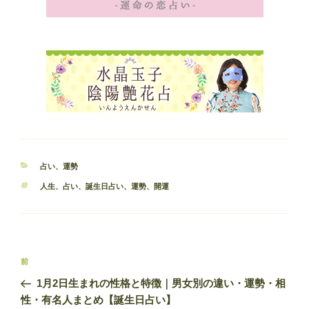
カ
占い
、
運勢
テ
タ
人生
、
占い
、
誕生日占い
、
運勢
、
開運
ゴ
グ
リ
ー
投
前
前
稿
の
1月2日生まれの性格と特徴｜男女別の違い・運勢・相
ナ
投
性・有名人まとめ【誕生日占い】