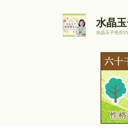
コ
ン
テ
水晶玉
ン
ツ
水晶玉子先生の
へ
ス
キ
ッ
プ