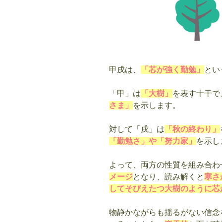
甲戌は、
「芯が強く勤勉」
とい
「甲」は
「大樹」
を表す十干で
さま」
を示します。
対して「戌」は
「秋の終わり」
「勤勉さ」や「努力家」
を示し
よって、両方の性質を組み合わ
メージ
となり、読み解くと
寒さ
してそびえたつ大樹のように芯
物静かながらも揺るがない信念