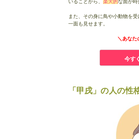
いることから、
楽天的
な面が時
また、その身に鳥や小動物を受
一面も見せます。
＼あなた
今す
「甲戌」の人の性