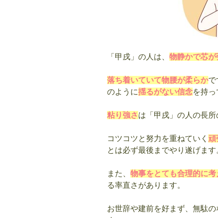
「甲戌」の人は、
物静かで芯が
落ち着いていて物腰が柔らか
で
のように
揺るがない信念
を持っ
粘り強さ
は「甲戌」の人の長所
コツコツと努力を重ねていく
頑
とは必ず最後までやり遂げます
また、
物事をとても合理的に考
る率直さがあります。
お世辞や建前を好まず、無駄の