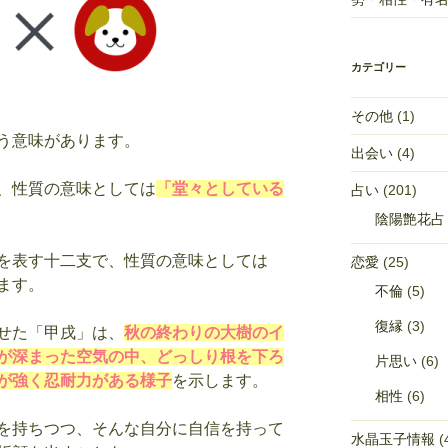
カテゴリー
その他
(1)
う意味があります。
出会い
(4)
、性質の意味としては
「堂々としている
占い
(201)
陰陽艶花占
を表す十二支で、性質の意味としては
恋愛
(25)
ます。
不倫
(5)
復縁
(3)
せた「甲戌」は、
秋の終わりの大樹のイ
が深まった空気の中、どっしり根を下ろ
片思い
(6)
が強く忍耐力がある様子
を示します。
相性
(6)
を持ちつつ、そんな自分に自信を持って
水晶玉子情報
(