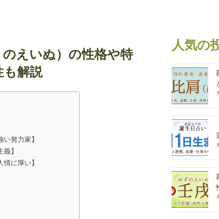
人気の
きのえいぬ）の性格や特
性も解説
強い努力家】
主義】
人情に厚い】