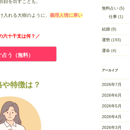
折顔を出すことも。
無料占い
(5)
け入れる大樹のように、
義理人情に厚い
仕事
(1)
結婚
(8)
の六十干支は何？／
運勢
(193)
運命
(4)
ぐ占う（無料）
アーカイブ
格や特徴は？
2026年7月
2026年6月
2026年5月
2026年4月
2026年3月