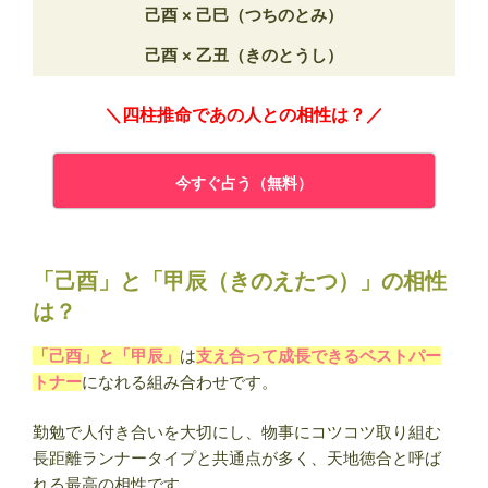
己酉 × 己巳（つちのとみ）
己酉 × 乙丑（きのとうし）
＼四柱推命であの人との相性は？／
今すぐ占う（無料）
「己酉」と「甲辰（きのえたつ）」の相性
は？
「己酉」と「甲辰」
は
支え合って成長できるベストパー
トナー
になれる組み合わせです。
勤勉で人付き合いを大切にし、物事にコツコツ取り組む
長距離ランナータイプと共通点が多く、天地徳合と呼ば
れる最高の相性です。