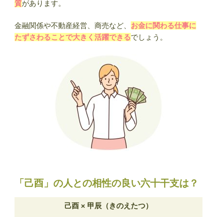
質
があります。
金融関係や不動産経営、商売など、
お金に関わる仕事に
たずさわることで大きく活躍できる
でしょう。
「己酉」の人との相性の良い六十干支は？
己酉 × 甲辰（きのえたつ）