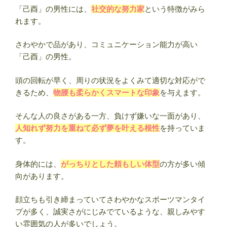
「己酉」の男性には、
社交的な努力家
という特徴がみら
れます。
さわやかで品があり、コミュニケーション能力が高い
「己酉」の男性。
頭の回転が早く、周りの状況をよくみて適切な対応がで
きるため、
物腰も柔らかくスマートな印象
を与えます。
そんな人の良さがある一方、負けず嫌いな一面があり、
人知れず努力を重ねて必ず夢を叶える根性
を持っていま
す。
身体的には、
がっちりとした頼もしい体型
の方が多い傾
向があります。
顔立ちも引き締まっていてさわやかなスポーツマンタイ
プが多く、誠実さがにじみでているような、親しみやす
い雰囲気の人が多いでしょう。