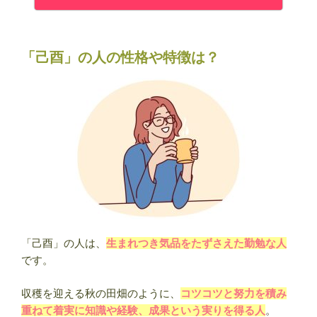
「己酉」の人の性格や特徴は？
「己酉」の人は、
生まれつき気品をたずさえた勤勉な人
です。
収穫を迎える秋の田畑のように、
コツコツと努力を積み
重ねて着実に知識や経験、成果という実りを得る人
。