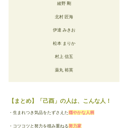
綾野 剛
北村 匠海
伊達 みきお
松本 まりか
村上 信五
薬丸 裕英
【まとめ】「己酉」の人は、こんな人！
・生まれつき気品をたずさえた
穏やかな人柄
・コツコツと努力を積み重ねる
努力家