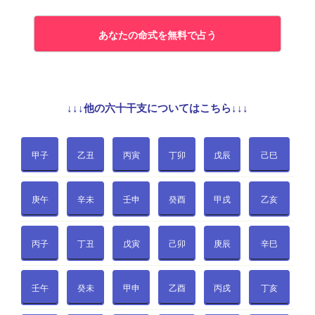
あなたの命式を無料で占う
↓↓↓他の六十干支についてはこちら↓↓↓
甲子
乙丑
丙寅
丁卯
戊辰
己巳
庚午
辛未
壬申
癸酉
甲戌
乙亥
丙子
丁丑
戊寅
己卯
庚辰
辛巳
壬午
癸未
甲申
乙酉
丙戌
丁亥