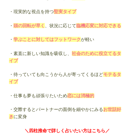
・現実的な視点を持つ
堅実タイプ
・
頭の回転が早く
、状況に応じて
臨機応変に対応できる
・
学ぶことに対してはフットワーク
が軽い
・素直に新しい知識を吸収し、
社会のために役立てるタ
イプ
・待っていても向こうから人が寄ってくるほど
モテるタ
イプ
・仕事も夢も頑張りたいため
恋には消極的
・交際するとパートナーの面倒を細やかにみる
お世話好
き
に変身
＼四柱推命で詳しく占いたい方はこちら／