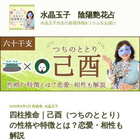
コ
ン
水晶玉子 陰陽艶花占
テ
水晶玉子先生の新着情報&コラムをお届け
ン
ツ
へ
ス
キ
ッ
プ
投
2025年9月5日
投稿者:
水晶玉子
稿
四柱推命｜己酉（つちのととり）
日:
の性格や特徴とは？恋愛・相性も
解説